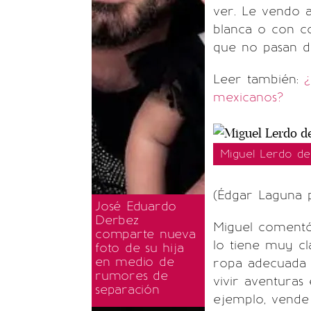
ver. Le vendo 
blanca o con co
que no pasan d
Leer también:
¿
mexicanos?
Miguel Lerdo de
(Édgar Laguna p
José Eduardo
Derbez
Miguel comentó
comparte nueva
lo tiene muy cl
foto de su hija
en medio de
ropa adecuada p
rumores de
vivir aventuras
separación
ejemplo, vende