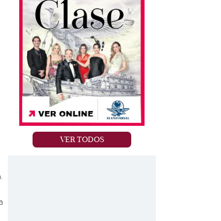
VER TODOS
.
a