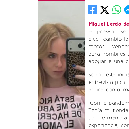
Miguel Lerdo de
empresario, se
dice- cambió l
motos y vender
para hombres y
apoyar a una c
Sobre esta inic
entrevista para
ahora conforma
"Con la pandem
Tenía mi tiend
ser de manera 
experiencia, co