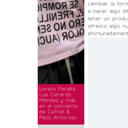
cambiar la for
a hacer algo d
tener un produc
ofrezco algo nu
afortunadament
Loreto Peralta,
Luis Gerardo
Méndez y más
en el concierto
de Ca7riel &
Paco Amoroso