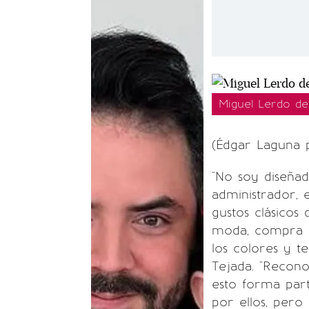
Miguel Lerdo de
(Édgar Laguna p
"No soy diseña
administrador, 
gustos clásico
moda, compra 
los colores y t
Tejada. "Recono
esto forma par
por ellos, per