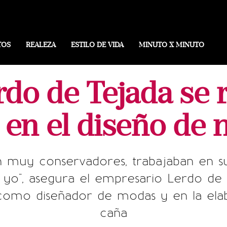
TOS
REALEZA
ESTILO DE VIDA
MINUTO X MINUTO
do de Tejada se 
 en el diseño de
n muy conservadores, trabajaban en 
yo", asegura el empresario Lerdo de
como diseñador de modas y en la ela
caña