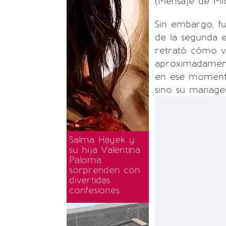
(Mensaje de Mic
Sin embargo, fu
de la segunda 
retrató cómo v
aproximadamen
en ese momento
sino su manage
Salma Hayek y
su hija Valentina
Paloma
sorprenden con
divertidas
confesiones