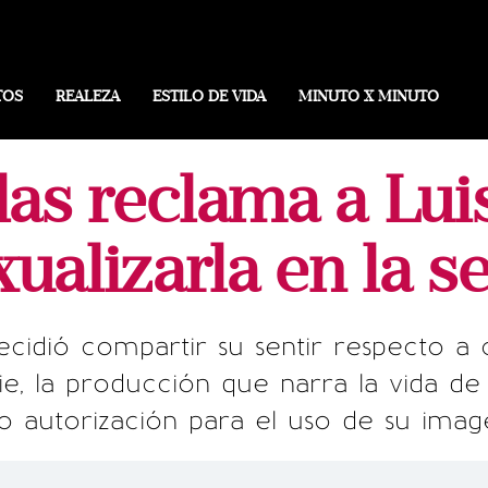
TOS
REALEZA
ESTILO DE VIDA
MINUTO X MINUTO
las reclama a Lui
xualizarla en la se
ecidió compartir su sentir respecto 
ie, la producción que narra la vida de
io autorización para el uso de su imag