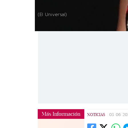
(El Universal)
Más Información
NOTICIAS
|
03/06/20