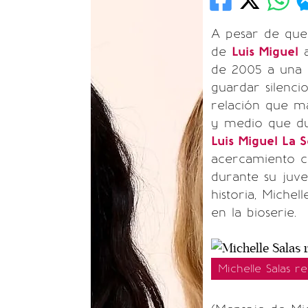
A pesar de qu
de
Luis Miguel
a
de 2005 a una r
guardar silenci
relación que ma
y medio que du
Luis Miguel La S
acercamiento 
durante su juve
historia, Miche
en la bioserie.
Michelle Salas r