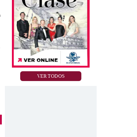
a
o
s
VER TODOS