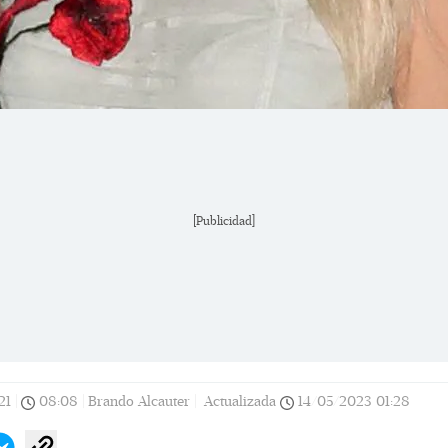
[Publicidad]
21
|
08:08
|
Brando Alcauter |
Actualizada
14/05/2023
01:28