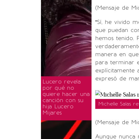
(Mensaje de Mic
“Sí, he vivido
que puedan con
hemos tenido. 
verdaderamente 
manera en que l
para terminar es
explícitamente 
expresó de man
Lucero revela
por qué no
quiere hacer una
canción con su
Michelle Salas r
hija Lucero
Mijares
(Mensaje de Mic
Aunque nunca m