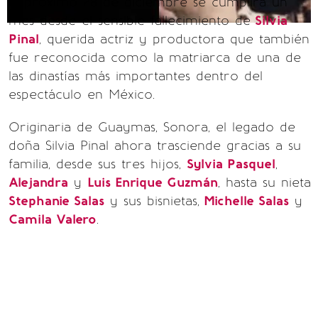
El próximo 28 de diciembre se cumplirá un
mes desde el sensible fallecimiento de
Silvia
Pinal
, querida actriz y productora que también
fue reconocida como la matriarca de una de
las dinastías más importantes dentro del
espectáculo en México.
Originaria de Guaymas, Sonora, el legado de
doña Silvia Pinal ahora trasciende gracias a su
familia, desde sus tres hijos,
Sylvia Pasquel
,
Alejandra
y
Luis Enrique Guzmán
, hasta su nieta
Stephanie Salas
y sus bisnietas,
Michelle Salas
y
Camila Valero
.