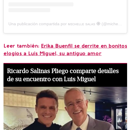
Una publicación compartida por ᴍɪᴄʜᴇʟʟᴇ sᴀʟᴀs 🧿 (@michellesalasb)
Leer también:
Erika Buenfil se derrite en bonitos
elogios a Luis Miguel, su antiguo amor
Ricardo Salinas Pliego comparte detalles
de su encuentro con Luis Miguel