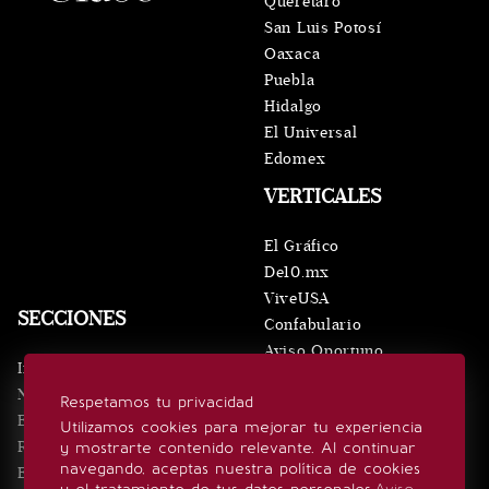
Querétaro
San Luis Potosí
Oaxaca
Puebla
Hidalgo
El Universal
Edomex
VERTICALES
El Gráfico
De10.mx
ViveUSA
SECCIONES
Confabulario
Aviso Oportuno
Inicio
Obituarios
Noticias
Respetamos tu privacidad
Consultas
Eventos
Utilizamos cookies para mejorar tu experiencia
Realeza
y mostrarte contenido relevante. Al continuar
SÍGUENOS
navegando, aceptas nuestra política de cookies
Estilo de vida