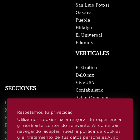
San Luis Potosí
Oaxaca
Puebla
Hidalgo
El Universal
Edomex
VERTICALES
El Gráfico
De10.mx
ViveUSA
SECCIONES
Confabulario
Aviso Oportuno
Inicio
Obituarios
Noticias
Respetamos tu privacidad
Consultas
Eventos
Utilizamos cookies para mejorar tu experiencia
Realeza
y mostrarte contenido relevante. Al continuar
SÍGUENOS
navegando, aceptas nuestra política de cookies
Estilo de vida
y el tratamiento de tus datos personales.
Aviso