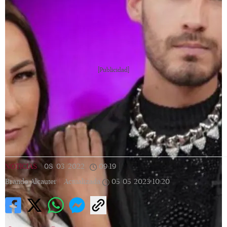
[Publicidad]
NOTICIAS
|
08/03/2022
|
09:19
|
Brando Alcauter |
Actualizada
05/05/2023
10:20