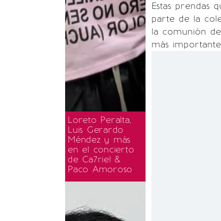
Estas prendas 
parte de la co
la comunión de
más importantes
Loreto Peralta,
Luis Gerardo
Méndez y más
en el concierto
de Ca7riel &
Paco Amoroso