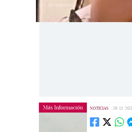
(IG: @miakhalifa)
Más Información
NOTICIAS
|
26/12/20