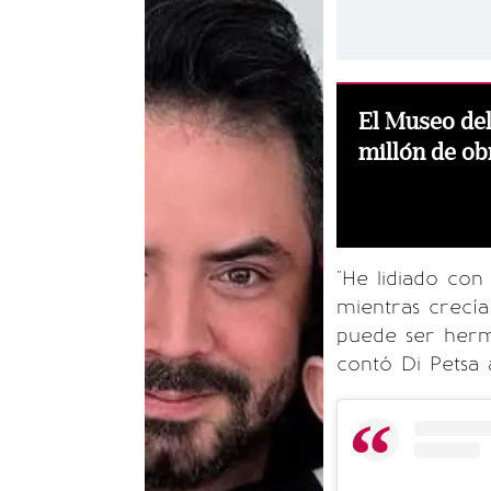
El Museo del
millón de ob
"He lidiado co
mientras crecía
puede ser herm
contó Di Petsa a