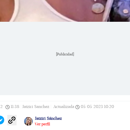
[Publicidad]
22
|
11:38
|
Jatziri Sanchez |
Actualizada
05/05/2023
10:20
Jatziri Sánchez
Ver perfil