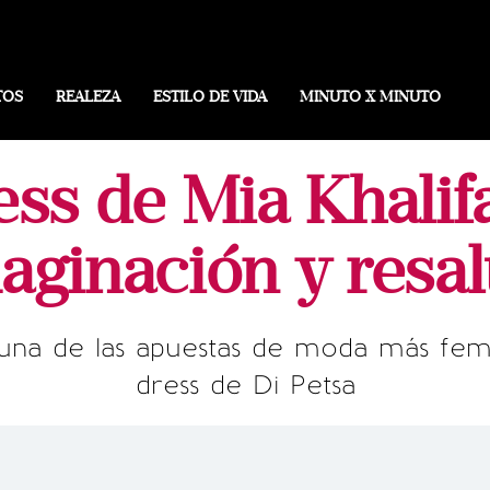
TOS
REALEZA
ESTILO DE VIDA
MINUTO X MINUTO
ess de Mia Khalif
aginación y resal
una de las apuestas de moda más feme
dress de Di Petsa