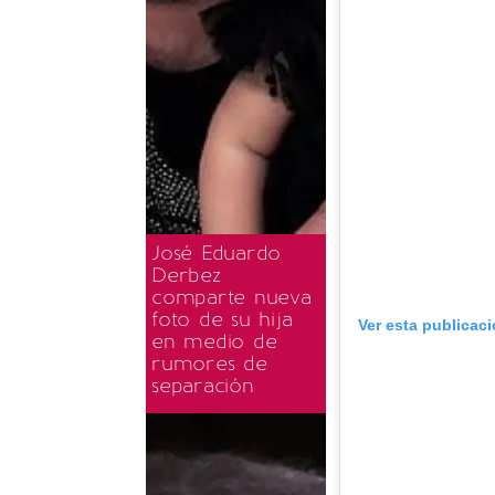
José Eduardo
Derbez
comparte nueva
foto de su hija
Ver esta publicac
en medio de
rumores de
separación