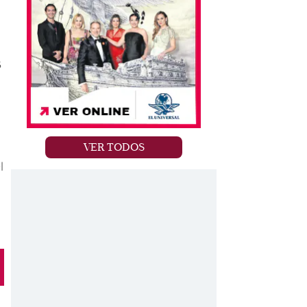
s
VER TODOS
l