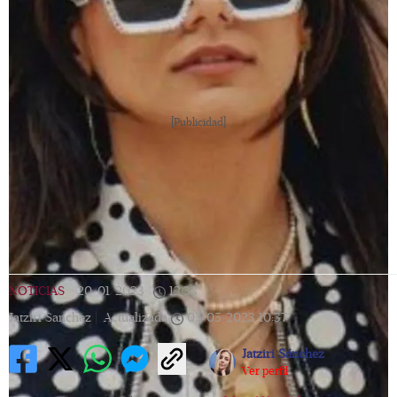
[Publicidad]
NOTICIAS
|
20/01/2023
|
12:33
|
Jatziri Sanchez |
Actualizada
05/05/2023
10:37
Jatziri Sánchez
Ver perfil