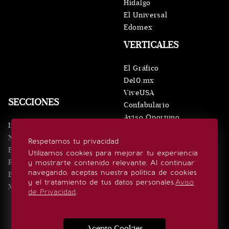
Hidalgo
El Universal
Edomex
VERTICALES
El Gráfico
De10.mx
ViveUSA
SECCIONES
Confabulario
Aviso Oportuno
Inicio
Obituarios
Noticias
Respetamos tu privacidad
Consultas
Eventos
Utilizamos cookies para mejorar tu experiencia
Realeza
y mostrarte contenido relevante. Al continuar
SÍGUENOS
navegando, aceptas nuestra política de cookies
Estilo de vida
y el tratamiento de tus datos personales.
Aviso
Minuto x Minuto
de Privacidad
.
Acepto Cookies