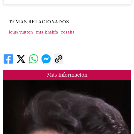
TEMAS RELACIONADOS
louis vuitton
mia khalifa
rosalia
Más Información