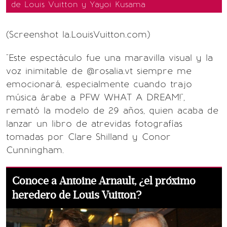
de Louis Vuitton y Yayoi Kusama
(Screenshot la.LouisVuitton.com)
"Este espectáculo fue una maravilla visual y la
voz inimitable de @rosalia.vt siempre me
emocionará, especialmente cuando trajo
música árabe a PFW WHAT A DREAM!",
remató la modelo de 29 años, quien acaba de
lanzar un libro de atrevidas fotografías
tomadas por Clare Shilland y Conor
Cunningham.
Conoce a Antoine Arnault, ¿el próximo
heredero de Louis Vuitton?