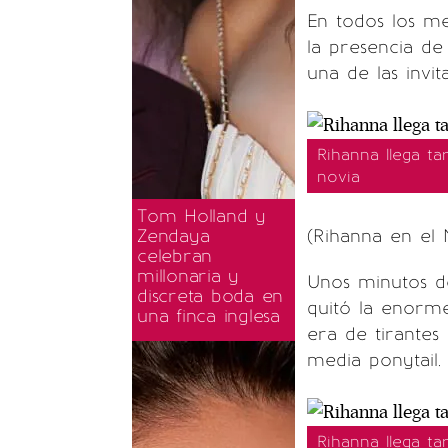
En todos los m
la presencia de
una de las invit
Rihanna llega t
novia
Tom Holland y
Zendaya
(Rihanna en el 
celebran
millonaria y
Unos minutos 
discreta boda en
quitó la enorme
una finca inglesa
era de tirantes
media ponytail.
Rihanna llega t