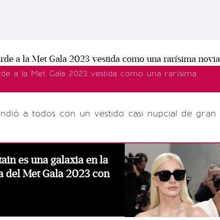
arde a la Met Gala 2023 vestida como una rarísima
ndió a todos con un vestido casi nupcial de gran
ain es una galaxia en la
a del Met Gala 2023 con