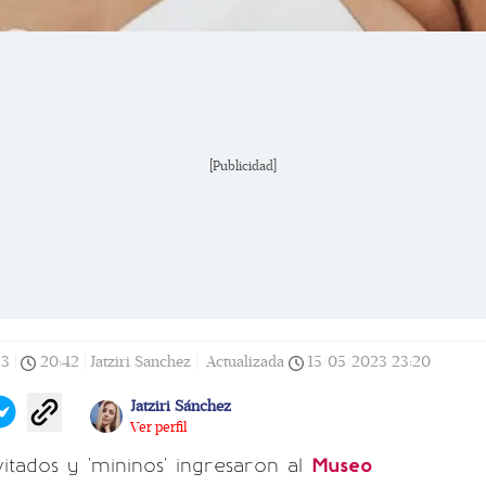
[Publicidad]
23
|
20:42
|
Jatziri Sanchez |
Actualizada
15/05/2023
23:20
Jatziri Sánchez
Ver perfil
itados y 'mininos' ingresaron al
Museo