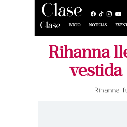
INICIO
NOTICIAS
EVEN
Rihanna ll
vestida
Rihanna fu