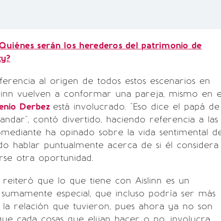
Quiénes serán los herederos del patrimonio de
ty?
eferencia al origen de todos estos escenarios en
slinn vuelven a conformar una pareja, mismo en e
enio Derbez
está involucrado. "Eso dice el papá de
 andar", contó divertido, haciendo referencia a las
omediante ha opinado sobre la vida sentimental d
ndo hablar puntualmente acerca de si él considera
rse otra oportunidad.
 reiteró que lo que tiene con Aislinn es un
r sumamente especial, que incluso podría ser más
la relación que tuvieron, pues ahora ya no son
o que cada cosas que elijan hacer o no, involucra