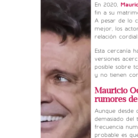
En 2020,
Mauri
fin a su matrim
A pesar de lo c
mejor, los act
relación cordial
Esta cercanía h
versiones acer
posible sobre 
y no tienen co
Mauricio O
rumores de 
Aunque desde q
demasiado del t
frecuencia num
probable es qu