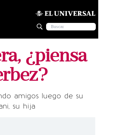
ra, ¿piensa
erbez?
endo amigos luego de su
ni, su hija