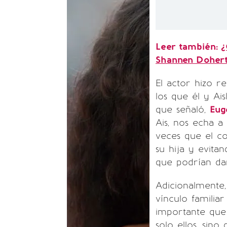
Leer también:
¿
Shannen Doher
El actor hizo r
los que él y Ai
que señaló,
Eug
Ais, nos echa a
veces que el c
su hija y evita
que podrían da
Adicionalmente,
vínculo familia
importante que 
solo ellos, sin