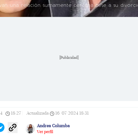
van una relación sumamente cercana pese a su divorci
[Publicidad]
24
|
18:27
|
Actualizada
16/07/2024
18:31
Andrea Columba
Ver perfil