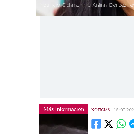
Mauricio Ochmann y Aislinn Derbez lle
Más Información
NOTICIAS
|
16/07/20