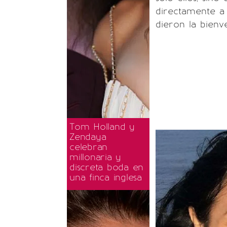
directamente 
dieron la bienv
Tom Holland y
Zendaya
celebran
millonaria y
discreta boda en
una finca inglesa