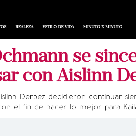
TOS
REALEZA
ESTILO DE VIDA
MINUTO X MINUTO
chmann se since
sar con Aislinn D
linn Derbez decidieron continuar si
con el fin de hacer lo mejor para Kaila