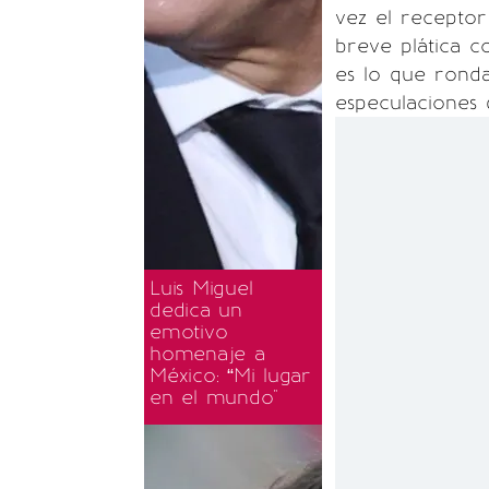
vez el receptor
breve plática 
es lo que rond
especulaciones 
Luis Miguel
dedica un
emotivo
homenaje a
México: “Mi lugar
en el mundo"