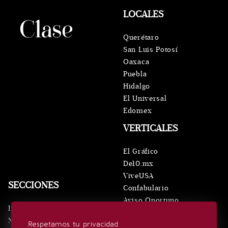
LOCALES
Querétaro
San Luis Potosí
Oaxaca
Puebla
Hidalgo
El Universal
Edomex
VERTICALES
El Gráfico
De10.mx
ViveUSA
SECCIONES
Confabulario
Aviso Oportuno
Inicio
Obituarios
Noticias
Respetamos tu privacidad
Consultas