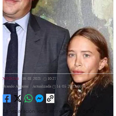
[Publicidad]
NOTICIAS
|
16/01/2021
|
10:27
|
Brando Alcauter |
Actualizada
14/05/2023
01:34
La separación legal entre la gurú de la moda