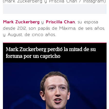
(Mark Zuckerberg y Priscilla Chan / Instagram)
Mark Zuckerberg
y
Priscilla Chan
, su esposa
desde 2012, son papás de Máxima, de seis años,
y August, de cinco años.
Mark Zuckerberg perdió la mitad de su
fortuna por un capricho