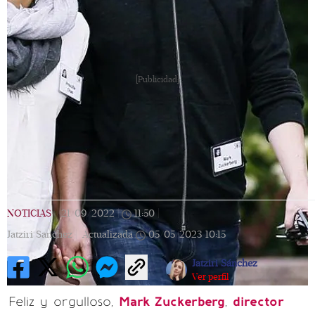
[Publicidad]
NOTICIAS
|
21/09/2022
|
11:50
|
Jatziri Sanchez |
Actualizada
05/05/2023
10:15
Jatziri Sánchez
Ver perfil
Feliz y orgulloso,
Mark Zuckerberg
,
director