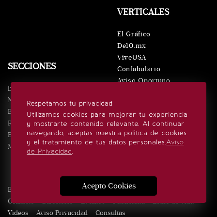
VERTICALES
El Gráfico
De10.mx
ViveUSA
SECCIONES
Confabulario
Aviso Oportuno
Inicio
Obituarios
Noticias
Respetamos tu privacidad
Consultas
Eventos
Utilizamos cookies para mejorar tu experiencia
Realeza
y mostrarte contenido relevante. Al continuar
SÍGUENOS
navegando, aceptas nuestra política de cookies
Estilo de vida
y el tratamiento de tus datos personales.
Aviso
Minuto x Minuto
de Privacidad
.
Acepto Cookies
Edición Impresa
Noticias
Quiénes somos
Realeza
Contacto
Directorio
Eventos
Publicidad
Estilo de vida
Videos
Aviso Privacidad
Consultas