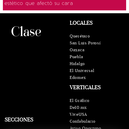
estético que afectó su cara
LOCALES
Querétaro
San Luis Potosí
Oaxaca
Puebla
Hidalgo
El Universal
Edomex
VERTICALES
El Gráfico
De10.mx
ViveUSA
SECCIONES
Confabulario
Aviso Oportuno