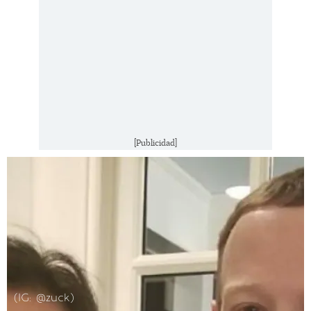
[Publicidad]
(IG: @zuck)