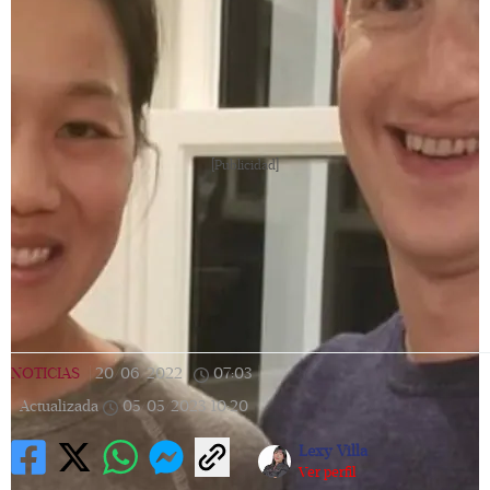
[Publicidad]
NOTICIAS
|
20/06/2022
|
07:03
|
Actualizada
05/05/2023
10:20
Lexy Villa
Ver perfil