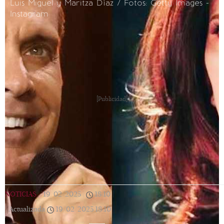
Luis Miguel y Maritza Díaz / Fotos: Getty Images -
Instagram
[Publicidad]
NOTICIAS
|
19/02/2025
|
18:10
|
Actualizada
19/02/2025
18:10