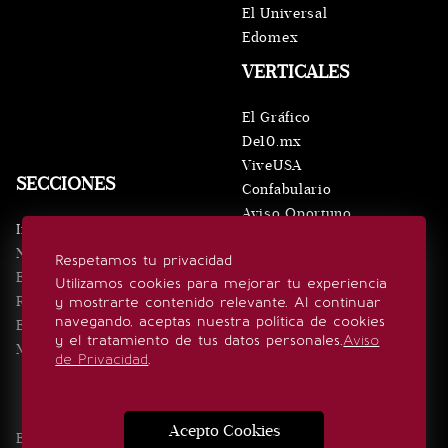
El Universal
Edomex
VERTICALES
El Gráfico
De10.mx
ViveUSA
SECCIONES
Confabulario
Aviso Oportuno
Inicio
Obituarios
Noticias
Respetamos tu privacidad
Consultas
Eventos
Utilizamos cookies para mejorar tu experiencia
Realeza
y mostrarte contenido relevante. Al continuar
SÍGUENOS
navegando, aceptas nuestra política de cookies
Estilo de vida
y el tratamiento de tus datos personales.
Aviso
Minuto x Minuto
de Privacidad
.
Acepto Cookies
Edición Impresa
Noticias
Quiénes somos
Realeza