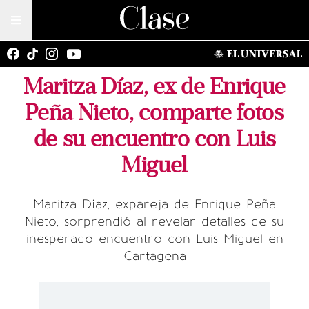
Maritza Díaz, ex de Enrique
Peña Nieto, comparte fotos
de su encuentro con Luis
Miguel
Maritza Díaz, expareja de Enrique Peña
Nieto, sorprendió al revelar detalles de su
inesperado encuentro con Luis Miguel en
Cartagena