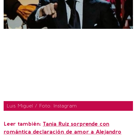
Luis Miguel / Foto: Instagram
Leer también:
Tania Ruiz sorprende con
romántica declaración de amor a Alejandro