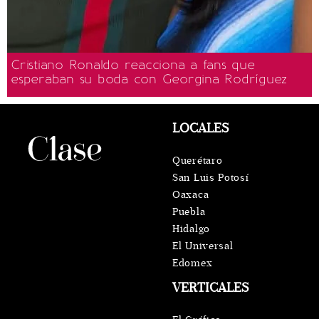
Cristiano Ronaldo reacciona a fans que
esperaban su boda con Georgina Rodríguez
LOCALES
Querétaro
San Luis Potosí
Oaxaca
Puebla
Hidalgo
El Universal
Edomex
VERTICALES