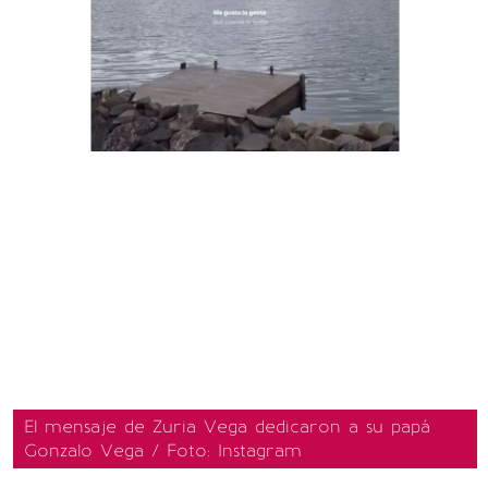
El mensaje de Zuria Vega dedicaron a su papá
Gonzalo Vega / Foto: Instagram