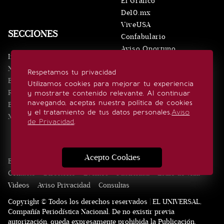
El Gráfico
De10.mx
ViveUSA
SECCIONES
Confabulario
Aviso Oportuno
Inicio
Obituarios
Noticias
Respetamos tu privacidad
Consultas
Eventos
Utilizamos cookies para mejorar tu experiencia
Realeza
y mostrarte contenido relevante. Al continuar
SÍGUENOS
navegando, aceptas nuestra política de cookies
Estilo de vida
y el tratamiento de tus datos personales.
Aviso
Minuto x Minuto
de Privacidad
.
Acepto Cookies
Edición Impresa
Noticias
Quiénes somos
Realeza
Contacto
Directorio
Eventos
Publicidad
Estilo de vida
Videos
Aviso Privacidad
Consultas
Copyright © Todos los derechos reservados | EL UNIVERSAL,
Compañía Periodística Nacional. De no existir previa
autorización, queda expresamente prohibida la Publicación,