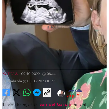
[Publicidad]
NOTICIAS
|
09/10/2022
|
08:44
|
Actualizada
05/05/2023
10:27
Lexy Villa
Ver perfil
El 29 de agosto,
Samuel García
, actual