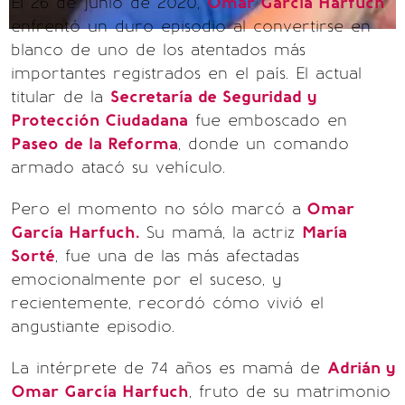
El 26 de junio de 2020,
Omar García Harfuch
enfrentó un duro episodio al convertirse en
blanco de uno de los atentados más
importantes registrados en el país. El actual
titular de la
Secretaría de Seguridad y
Protección Ciudadana
fue emboscado en
Paseo de la Reforma
, donde un comando
armado atacó su vehículo.
Pero el momento no sólo marcó a
Omar
García Harfuch.
Su mamá, la actriz
María
Sorté
, fue una de las más afectadas
emocionalmente por el suceso, y
recientemente, recordó cómo vivió el
angustiante episodio.
La intérprete de 74 años es mamá de
Adrián y
Omar García Harfuch
, fruto de su matrimonio