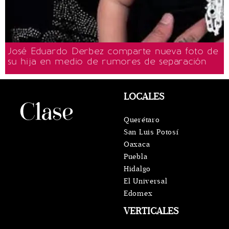
José Eduardo Derbez comparte nueva foto de
su hija en medio de rumores de separación
LOCALES
Querétaro
San Luis Potosí
Oaxaca
Puebla
Hidalgo
El Universal
Edomex
VERTICALES