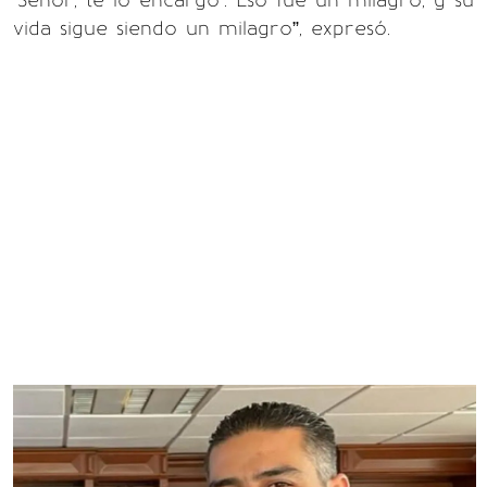
‘Señor, te lo encargo’. Eso fue un milagro, y su
vida sigue siendo un milagro”, expresó.