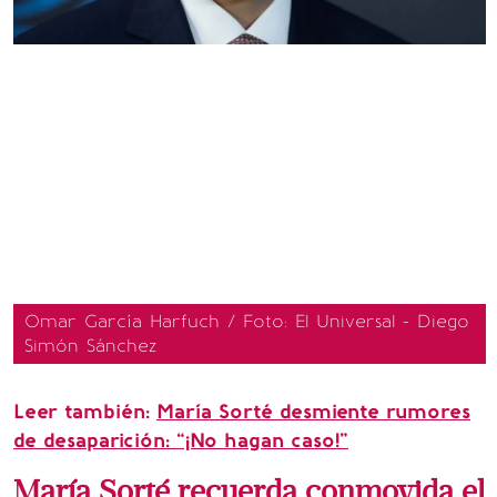
Omar García Harfuch / Foto: El Universal - Diego
Simón Sánchez
Leer también:
María Sorté desmiente rumores
de desaparición: “¡No hagan caso!”
María Sorté recuerda conmovida el