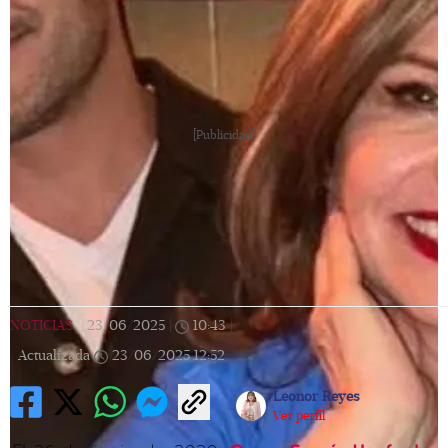
[Publicidad]
NOTICIAS
|
23/06/2025
|
10:43
|
Actualizada
23/06/2025
12:52
Leonor Reyes
Ver perfil