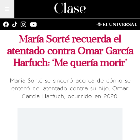
María Sorté recuerda el
atentado contra Omar García
Harfuch: ‘Me quería morir’
María Sorté se sinceró acerca de cómo se
enteró del atentado contra su hijo, Omar
García Harfuch, ocurrido en 2020.