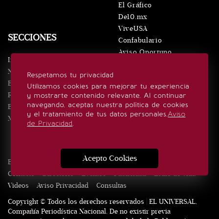
El Gráfico
De10.mx
ViveUSA
SECCIONES
Confabulario
Aviso Oportuno
Inicio
Obituarios
Noticias
Respetamos tu privacidad
Consultas
Eventos
Utilizamos cookies para mejorar tu experiencia
Realeza
y mostrarte contenido relevante. Al continuar
SÍGUENOS
navegando, aceptas nuestra política de cookies
Estilo de vida
y el tratamiento de tus datos personales.
Aviso
Minuto x Minuto
de Privacidad
.
Acepto Cookies
Edición Impresa
Noticias
Quiénes somos
Realeza
Contacto
Directorio
Eventos
Publicidad
Estilo de vida
Videos
Aviso Privacidad
Consultas
Copyright © Todos los derechos reservados | EL UNIVERSAL,
Compañía Periodística Nacional. De no existir previa