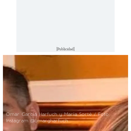
[Publicidad]
Omar García Harfuch y María Sorté / Foto:
Instagram @omargharfuch