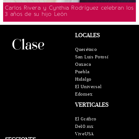
Carlos Rivera y Cynthia Rodríguez celebran los
3 años de su hijo León
LOCALES
Querétaro
San Luis Potosí
Oaxaca
Puebla
Hidalgo
El Universal
Edomex
VERTICALES
El Gráfico
De10.mx
ViveUSA