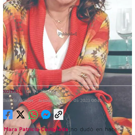
[Publicidad]
NOTICIAS
|
03/05/2021
|
11:02
|
Brando Alcauter |
Actualizada
06/05/2023
06:19
Mara Patricia Castañeda
no dudó en hacer