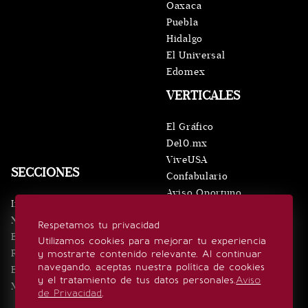
Oaxaca
Puebla
Hidalgo
El Universal
Edomex
VERTICALES
El Gráfico
De10.mx
ViveUSA
SECCIONES
Confabulario
Aviso Oportuno
Inicio
Obituarios
Noticias
Respetamos tu privacidad
Consultas
Eventos
Utilizamos cookies para mejorar tu experiencia
Realeza
y mostrarte contenido relevante. Al continuar
SÍGUENOS
navegando, aceptas nuestra política de cookies
Estilo de vida
y el tratamiento de tus datos personales.
Aviso
Minuto x Minuto
de Privacidad
.