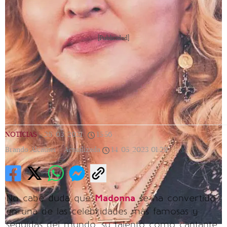
[Publicidad]
NOTICIAS
|
28/03/2021
|
15:56
|
Brando Alcauter |
Actualizada
14/05/2023
01:29
No cabe duda que
Madonna
se ha convertido
en una de las celebridades más famosas y
seguidas del mundo, su talento como cantante,