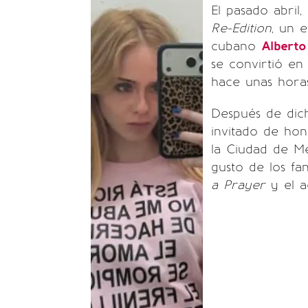
El pasado abril,
Re-Edition
, un 
cubano
Alberto
se convirtió en
hace unas hora
Después de dich
invitado de ho
la Ciudad de M
gusto de los fa
a Prayer
y el 