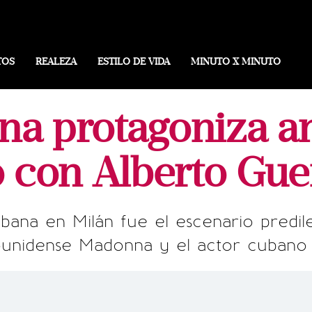
TOS
REALEZA
ESTILO DE VIDA
MINUTO X MINUTO
a protagoniza a
 con Alberto Gue
bana en Milán fue el escenario predil
ounidense Madonna y el actor cubano