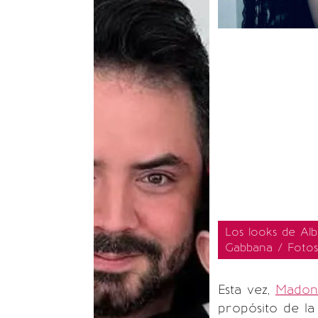
Los looks de Al
Gabbana / Fotos
Esta vez,
Madon
propósito de l