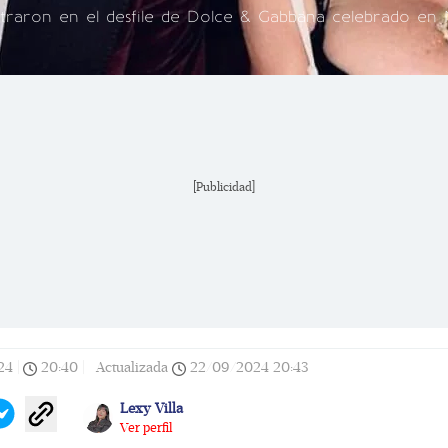
aron en el desfile de Dolce & Gabbana celebrado en M
[Publicidad]
24
|
20:40
|
Actualizada
22/09/2024
20:43
Lexy Villa
Ver perfil