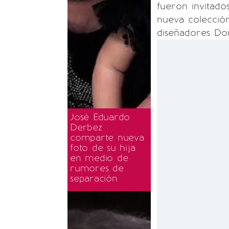
fueron invitado
nueva colecció
diseñadores Do
José Eduardo
Derbez
comparte nueva
foto de su hija
en medio de
rumores de
separación