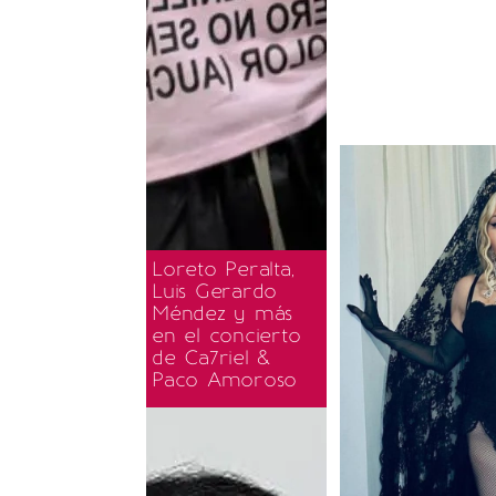
Loreto Peralta,
Luis Gerardo
Méndez y más
en el concierto
de Ca7riel &
Paco Amoroso