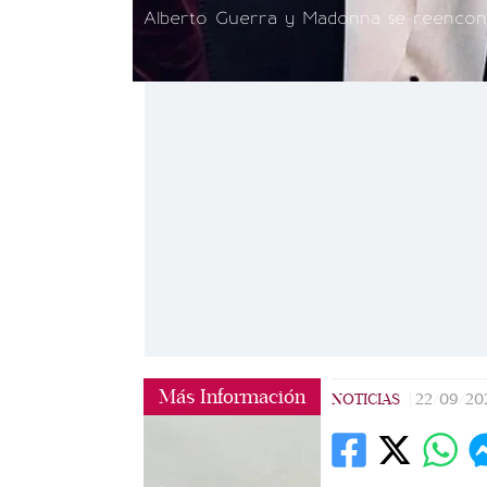
Alberto Guerra y Madonna se reencontr
Más Información
NOTICIAS
|
22/09/20