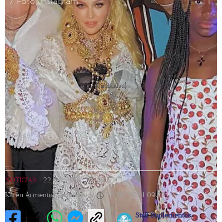
/ Foto: Instagram
[Publicidad]
NOTICIAS
|
22/08/2024
|
09:17
|
Karen Armenta |
Actualizada
22/08/2024
09:22
Staff Suplementos