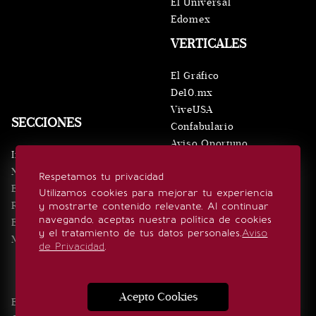
El Universal
Edomex
VERTICALES
El Gráfico
De10.mx
ViveUSA
SECCIONES
Confabulario
Aviso Oportuno
Inicio
Obituarios
Noticias
Respetamos tu privacidad
Consultas
Eventos
Utilizamos cookies para mejorar tu experiencia
Realeza
y mostrarte contenido relevante. Al continuar
SÍGUENOS
navegando, aceptas nuestra política de cookies
Estilo de vida
y el tratamiento de tus datos personales.
Aviso
Minuto x Minuto
de Privacidad
.
Acepto Cookies
Edición Impresa
Noticias
Quiénes somos
Realeza