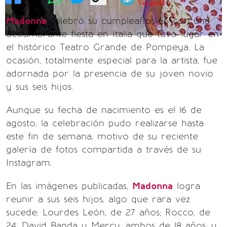
Ver perfil
Madonna
celebró su cumpleaños 66 con una
deslumbrante fiesta en Italia que tuvo lugar en
el histórico Teatro Grande de Pompeya. La
ocasión, totalmente especial para la artista, fue
adornada por la presencia de su joven novio
y sus seis hijos.
Aunque su fecha de nacimiento es el 16 de
agosto, la celebración pudo realizarse hasta
este fin de semana, motivo de su reciente
galería de fotos compartida a través de su
Instagram.
En las imágenes publicadas,
Madonna
logra
reunir a sus seis hijos, algo que rara vez
sucede; Lourdes León, de 27 años; Rocco, de
24; David Banda y Mercy, ambos de 18 años; y