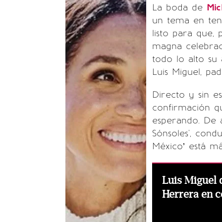
La boda de
Mic
un tema en tend
listo para que,
magna celebraci
todo lo alto su
Luis Miguel, pa
Directo y sin e
confirmación qu
esperando. De 
Sónsoles', condu
México’ está más
Luis Miguel 
Herrera en c