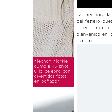
La mencionada 
del festejo, pu
extensión de tr
bienvenida en l
evento.
Meghan Markle
cumple 45 años
y lo celebra con
divertidas fotos
en bañador