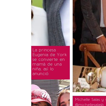
La princesa
Eugenia de York
se convierte en
mamá de una
niña, así lo
anunció
Michelle Salas y
@michellesalasb