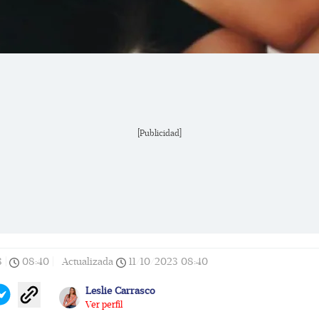
[Publicidad]
3
|
08:40
|
Actualizada
11/10/2023
08:40
Leslie Carrasco
Ver perfil