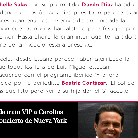
helle Salas
con su prometido,
Danilo Díaz
ha sido
encia en los últimos días, pues todo parece esta
 presuntamente, este viernes de por iniciada la
ón que los novios han alistado para festejar por
 amor. Hasta ahora, la gran interrogante ha sido si
dre de la modelo, estará presente.
scalas, desde España parece haber aterrizado la
e todos los fans de Luis Miguel estaban
acuerdo con el programa ibérico 'Y ahora
cido por la periodista
Beatriz Cortázar
, ‘El Sol de
 que listo para ver a su hija dar el ‘sí, acepto’.
da trato VIP a Carolina
oncierto de Nueva York