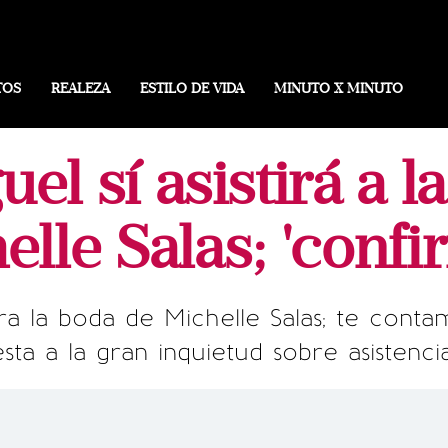
TOS
REALEZA
ESTILO DE VIDA
MINUTO X MINUTO
uel sí asistirá a l
elle Salas; 'confi
a la boda de Michelle Salas; te contamo
ta a la gran inquietud sobre asistenci