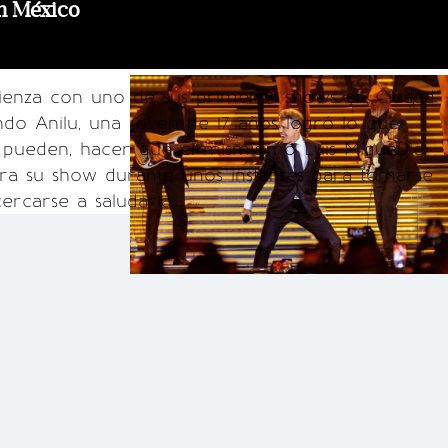
n México
mienza con uno de sus primeros shows en Ciudad
do Anilu, una joven de 17 años logró lo que
 pueden, hacer que el mismísimo Luis Miguel le
ara su show durante unos instantes para tomarse
ercarse a saludarla.