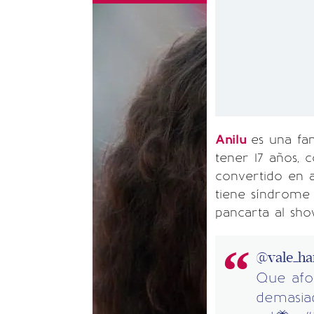
Anilu
es una fa
tener 17 años, 
convertido en a
tiene síndrome
pancarta al sho
@vale_ha
Que afo
demasiad