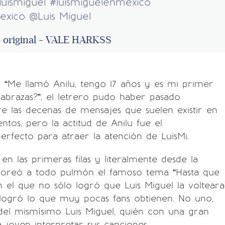
luismiguel
#luismiguelenmexico
exico
@Luis Miguel
 original - VALE HARKSS
a: “Me llamó Anilu, tengo 17 años y es mi primer
abrazas?”, el letrero pudo haber pasado
re las decenas de mensajes que suelen existir en
ntos, pero la actitud de Anilu fue el
rfecto para atraer la atención de LuisMi.
en las primeras filas y literalmente desde la
 coreó a todo pulmón el famoso tema “Hasta que
n el que no sólo logró que Luis Miguel la volteara
 logró lo que muy pocas fans obtienen. No uno,
del mismísimo Luis Miguel, quién con una gran
a joven interpretar sus canciones.