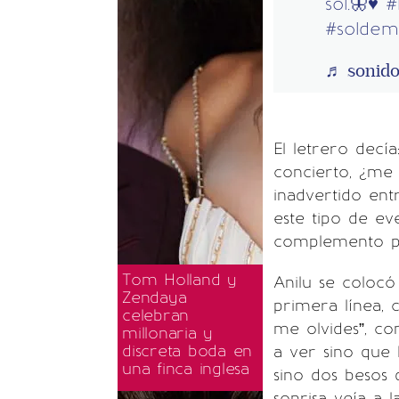
sol.🦋♥️
#
#soldem
♬ sonido
El letrero decí
concierto, ¿me 
inadvertido ent
este tipo de eve
complemento pe
Tom Holland y
Anilu se colocó 
Zendaya
primera línea,
celebran
me olvides”, co
millonaria y
discreta boda en
a ver sino que
una finca inglesa
sino dos besos 
sonrisa veía a l