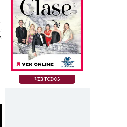
e
e
s
VER TODOS