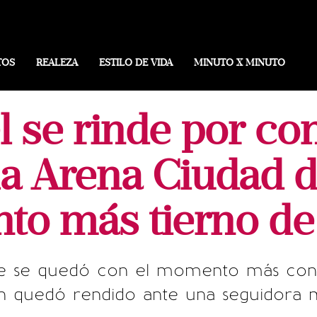
TOS
REALEZA
ESTILO DE VIDA
MINUTO X MINUTO
l se rinde por co
 la Arena Ciudad d
o más tierno de 
e se quedó con el momento más conm
en quedó rendido ante una seguidora m