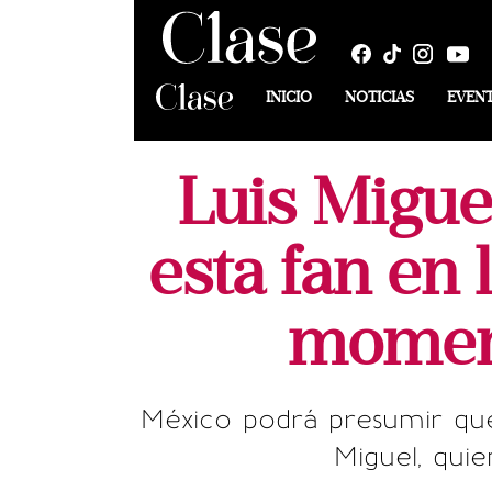
INICIO
NOTICIAS
EVEN
Luis Migue
esta fan en
moment
México podrá presumir qu
Miguel, qui