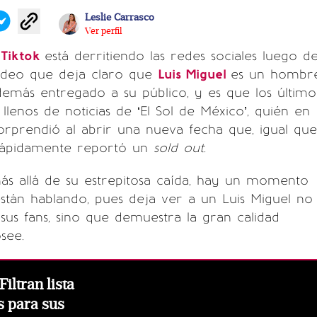
Leslie Carrasco
Ver perfil
e
Tiktok
está derritiendo las redes sociales luego d
ideo que deja claro que
Luis Miguel
es un hombr
demás entregado a su público, y es que los último
llenos de noticias de ‘El Sol de México’, quién en
sorprendió al abrir una nueva fecha que, igual que
 rápidamente reportó un
sold out.
ás allá de su estrepitosa caída, hay un momento
stán hablando, pues deja ver a un Luis Miguel no
sus fans, sino que demuestra la gran calidad
see.
Filtran lista
s para sus