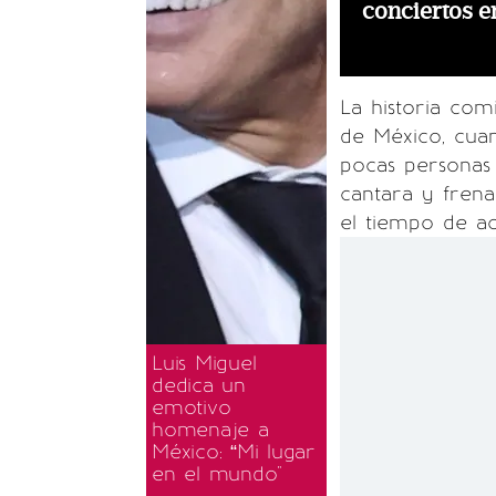
conciertos e
La historia co
de México, cuan
pocas personas
cantara y fren
el tiempo de ac
Luis Miguel
dedica un
emotivo
homenaje a
México: “Mi lugar
en el mundo"