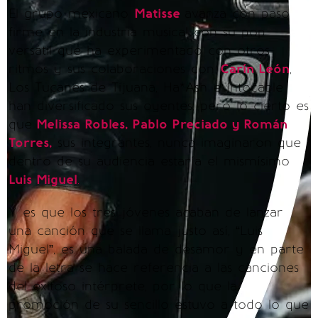
El grupo mexicano
Matisse
avanza con paso
firme en la industria musical con su pop
versátil que ha experimentado con otros
ritmos y sus colaboraciones con
Carín León
,
Los Tucanes de Tijuana, Ha*Ash e Intocable
han diversificado sus oyentes, pero lo cierto es
que
Melissa Robles, Pablo Preciado y Román
Torres,
sus integrantes, nunca imaginaron que
dentro de su audiencia estaría el mismísimo
Luis Miguel
.
Y es que los tres jóvenes acaban de lanzar
una canción que se llama justo así, “Luis
Miguel”, es una balada de desamor y en parte
de la letra se hace referencia a las canciones
del exitoso intérprete, por lo que la
promoción de su sencillo estuvo a todo lo que