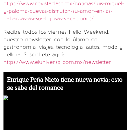
https://www.revistaclase.mx/noticias/luis-miguel-
y-paloma-cuevas-disfrutan-su-amor-en-las-
bahamas-asi-sus-lujosas-vacaciones/
Recibe todos los viernes Hello Weekend,
nuestro newsletter con lo último en
gastronomía, viajes, tecnología, autos, moda y
belleza. Suscríbete aquí:
https://www.eluniversal.com.mx/newsletter
Enrique Peña Nieto tiene nueva novia; esto
se sabe del romance