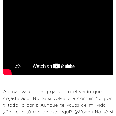
Apenas va un día y ya siento el vacío que
dejaste aquí No sé si volveré a dormir Yo por
ti todo lo daría Aunque te vayas de mi vida
¿Por qué tú me dejaste aquí? (¡Woah!) No sé si