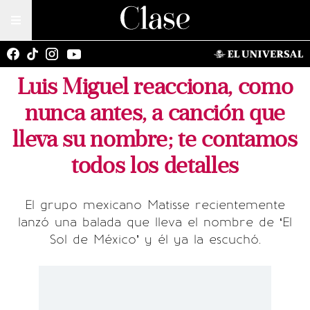
Luis Miguel reacciona, como
nunca antes, a canción que
lleva su nombre; te contamos
todos los detalles
El grupo mexicano Matisse recientemente
lanzó una balada que lleva el nombre de ‘El
Sol de México’ y él ya la escuchó.