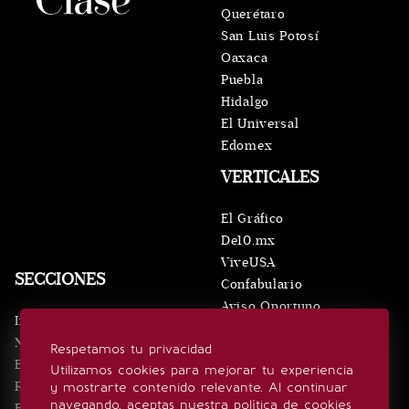
Querétaro
San Luis Potosí
Oaxaca
Puebla
Hidalgo
El Universal
Edomex
VERTICALES
El Gráfico
De10.mx
ViveUSA
SECCIONES
Confabulario
Aviso Oportuno
Inicio
Obituarios
Noticias
Respetamos tu privacidad
Consultas
Eventos
Utilizamos cookies para mejorar tu experiencia
Realeza
y mostrarte contenido relevante. Al continuar
SÍGUENOS
navegando, aceptas nuestra política de cookies
Estilo de vida