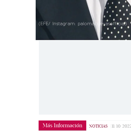
(EFE/ Instagram: palomacuevasofficial)
Más Información
NOTICIAS
|
11/10/202