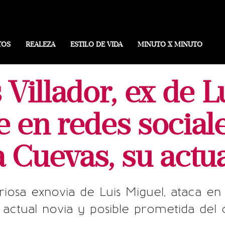
TOS
REALEZA
ESTILO DE VIDA
MINUTO X MINUTO
Villador, ex de L
 en redes social
 Cuevas, su actua
uriosa exnovia de Luis Miguel, ataca en
 actual novia y posible prometida del 