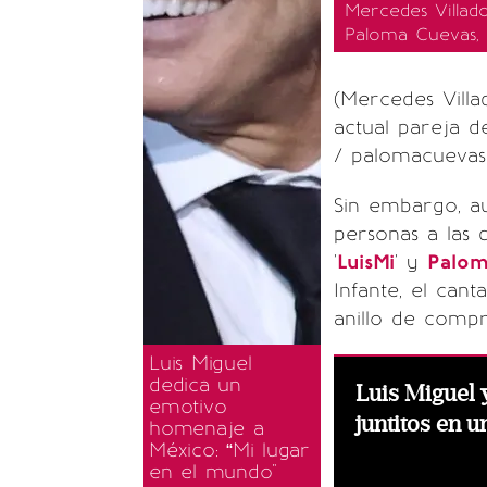
Mercedes Villad
Paloma Cuevas, 
(Mercedes Villa
actual pareja d
/ palomacuevasof
Sin embargo, a
personas a las 
'
LuisMi
' y
Palom
Infante, el can
anillo de compro
Luis Miguel
dedica un
Luis Miguel 
emotivo
juntitos en u
homenaje a
México: “Mi lugar
en el mundo"