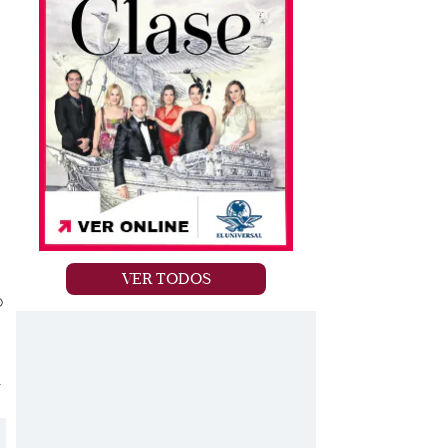
VER TODOS
ó
A