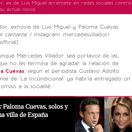
or, ex de Luis Miguel arremete en redes sociales contra
su actual novia
dor, exnovia de Luis Miguel y Paloma Cuevas,
el cantante / Instagram: mercedesvillador1
ficial)
unque Mercedes Villador sea portavoz de las
que no les termina de agradar la relación de
a Cuevas
, según el periodista Gustavo Adolfo
tante de "La Incondicional" ya habría entregado un
miso a la socialité.
y Paloma Cuevas, solos y
na villa de España