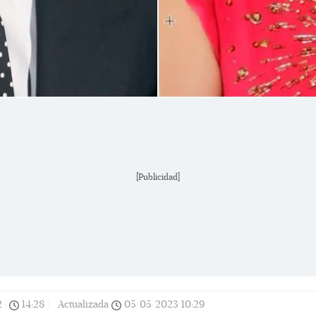
[Publicidad]
2
|
14:28
|
Actualizada
05/05/2023
10:29