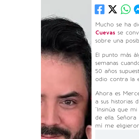
Mucho se ha di
Cuevas
se convi
sobre una posib
El punto más á
semanas cuando 
50 años supues
odio contra la 
Ahora es Merce
a sus historias
"Insinúa que mi
de ella. Señora
mí me eligieron