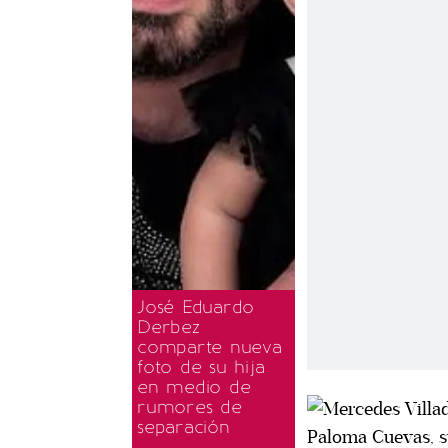
José Eduardo
Derbez
comparte nueva
foto de su hija
en medio de
rumores de
separación