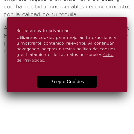
que ha recibido innumerables reconocimientos
por la calidad de su tequila.
Además de esta colaboración, se dice que Luis
Respetamos tu privacidad
Miguel ya tiene en mente un nuevo disco con
Utilizamos cookies para mejorar tu experiencia
temas inéditos y que podría grabar a finales
y mostrarte contenido relevante. Al continuar
navegando, aceptas nuestra política de cookies
del 2025 o principios del 2026.
y el tratamiento de tus datos personales.
Aviso
de Privacidad
.
Acepto Cookies