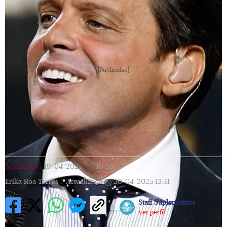
[Publicidad]
NOTICIAS
|
19/04/2025
|
18:36
|
Erika Roa Torres |
Actualizada
20/04/2025
13:31
Staff Suplementos
Ver perfil