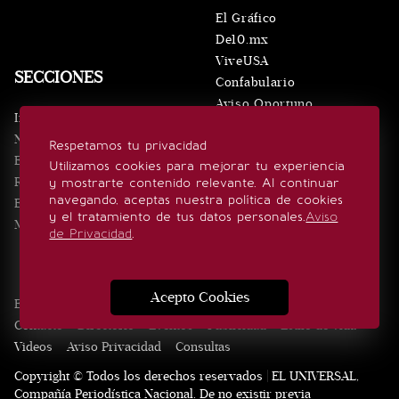
El Gráfico
De10.mx
ViveUSA
SECCIONES
Confabulario
Aviso Oportuno
Inicio
Obituarios
Noticias
Respetamos tu privacidad
Consultas
Eventos
Utilizamos cookies para mejorar tu experiencia
Realeza
y mostrarte contenido relevante. Al continuar
SÍGUENOS
navegando, aceptas nuestra política de cookies
Estilo de vida
y el tratamiento de tus datos personales.
Aviso
Minuto x Minuto
de Privacidad
.
Acepto Cookies
Edición Impresa
Noticias
Quiénes somos
Realeza
Contacto
Directorio
Eventos
Publicidad
Estilo de vida
Videos
Aviso Privacidad
Consultas
Copyright © Todos los derechos reservados | EL UNIVERSAL,
Compañía Periodística Nacional. De no existir previa