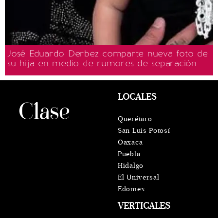
José Eduardo Derbez comparte nueva foto de
su hija en medio de rumores de separación
LOCALES
Querétaro
San Luis Potosí
Oaxaca
Puebla
Hidalgo
El Universal
Edomex
VERTICALES