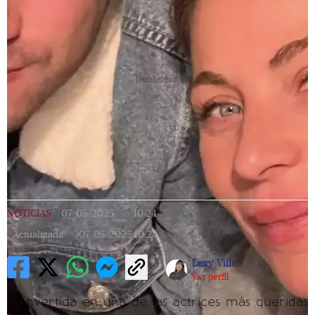
[Publicidad]
NOTICIAS
|
07/05/2025
|
10:24
|
Actualizada
07/05/2025
10:24
Lexy Villa
Ver perfil
Convertida en una de las actrices más queridas