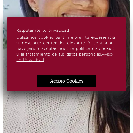
Respetamos tu privacidad
Utilizamos cookies para mejorar tu experiencia
y mostrarte contenido relevante. Al continuar
navegando, aceptas nuestra política de cookies
y el tratamiento de tus datos personales.
Aviso
de Privacidad
.
Acepto Cookies