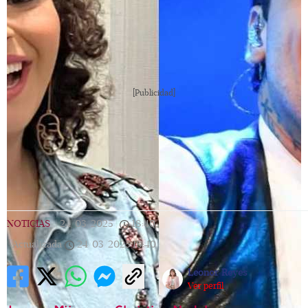
[Publicidad]
NOTICIAS
|
24/03/2025
|
18:40
|
Actualizada
24/03/2025
18:40
Leonor Reyes
Ver perfil