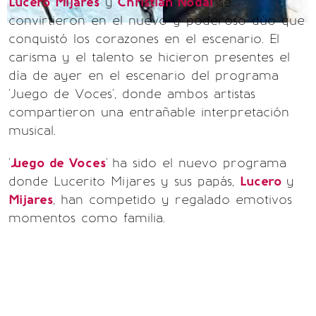
Lucero Mijares
y
Christian Nodal
se
convirtieron en el nuevo y poderoso dúo que
conquistó los corazones en el escenario. El
carisma y el talento se hicieron presentes el
día de ayer en el escenario del programa
'Juego de Voces', donde ambos artistas
compartieron una entrañable interpretación
musical.
'
Juego de Voces
'
ha sido el nuevo programa
donde Lucerito Mijares y sus papás,
Lucero
y
Mijares
, han competido y regalado emotivos
momentos como familia.