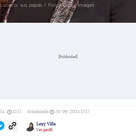
Lucero, sus papás / Foto: Getty Images
[Publicidad]
24
|
12:17
|
Actualizada
26/09/2024
12:17
Lexy Villa
Ver perfil