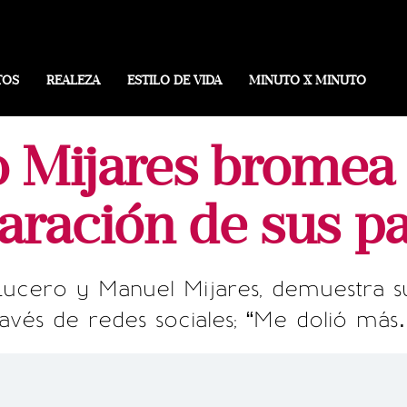
TOS
REALEZA
ESTILO DE VIDA
MINUTO X MINUTO
o Mijares bromea 
aración de sus p
 Lucero y Manuel Mijares, demuestra 
ravés de redes sociales; “Me dolió más