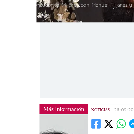
Lucerito Mijares con Manuel Mijares y 
Más Información
NOTICIAS
|
26/09/20