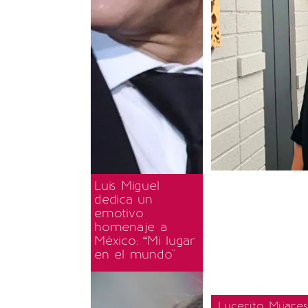
Luis Miguel
dedica un
emotivo
homenaje a
México: “Mi lugar
en el mundo"
Lucerito Mijares