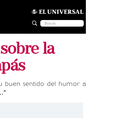
sobre la
apás
su buen sentido del humor a
…”