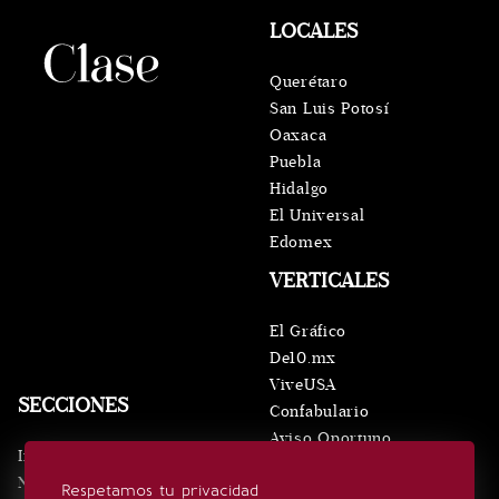
LOCALES
Querétaro
San Luis Potosí
Oaxaca
Puebla
Hidalgo
El Universal
Edomex
VERTICALES
El Gráfico
De10.mx
ViveUSA
SECCIONES
Confabulario
Aviso Oportuno
Inicio
Obituarios
Noticias
Respetamos tu privacidad
Consultas