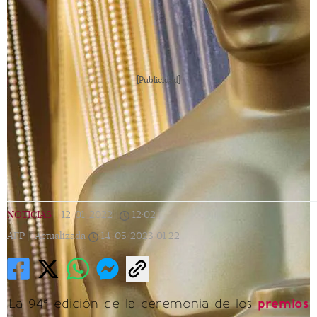
[Publicidad]
NOTICIAS
|
12/01/2022
|
12:02
|
AFP |
Actualizada
14/05/2023
01:22
La 94ª edición de la ceremonia de los
premios