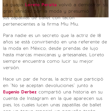
La guapa
Loreto Peralta
volvió a demostrar su
gran afinidad por la moda y presumió
sus zapatillas de ballet con tacón
pertenecientes a la firma Miu Miu.
Para nadie es un secreto que la actriz de 18
años se está convirtiendo en una referente de
la moda en México; desde prendas de lujo
hasta marcas mexicanas y artesanales, Loreto
siempre encuentra como lucir su mejor
versión.
Hace un par de horas, la actriz que participó
en "No se aceptan devoluciones" junto a
Eugenio Derbez
compartió una historia en su
cuenta de Instagram en la que aparecen sus
pies, los cuales lucen unas zapatillas de ballet