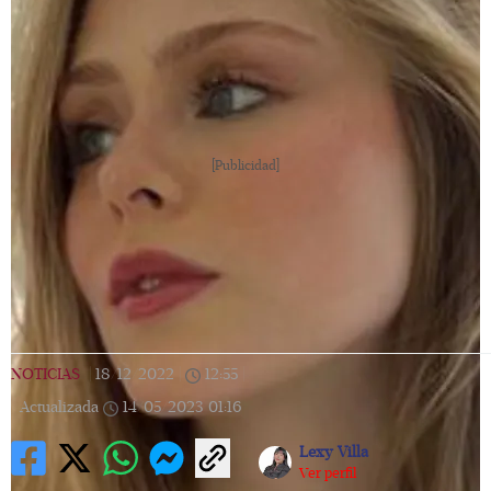
[Publicidad]
NOTICIAS
|
18/12/2022
|
12:55
|
Actualizada
14/05/2023
01:16
Lexy Villa
Ver perfil