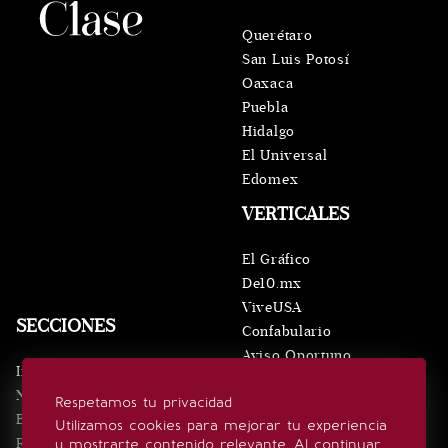
Querétaro
San Luis Potosí
Oaxaca
Puebla
Hidalgo
El Universal
Edomex
VERTICALES
El Gráfico
De10.mx
ViveUSA
SECCIONES
Confabulario
Aviso Oportuno
Inicio
Obituarios
Noticias
Respetamos tu privacidad
Consultas
Eventos
Utilizamos cookies para mejorar tu experiencia
Realeza
y mostrarte contenido relevante. Al continuar