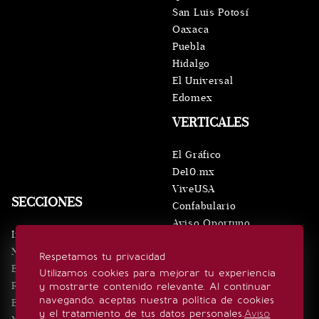
San Luis Potosí
Oaxaca
Puebla
Hidalgo
El Universal
Edomex
VERTICALES
El Gráfico
De10.mx
ViveUSA
SECCIONES
Confabulario
Aviso Oportuno
Inicio
Obituarios
Noticias
Respetamos tu privacidad
Consultas
Eventos
Utilizamos cookies para mejorar tu experiencia
Realeza
y mostrarte contenido relevante. Al continuar
SÍGUENOS
navegando, aceptas nuestra política de cookies
Estilo de vida
y el tratamiento de tus datos personales.
Aviso