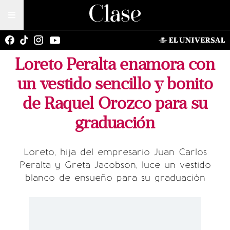
Loreto Peralta enamora con
un vestido sencillo y bonito
de Raquel Orozco para su
graduación
Loreto, hija del empresario Juan Carlos
Peralta y Greta Jacobson, luce un vestido
blanco de ensueño para su graduación