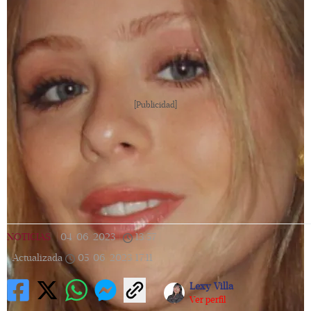
[Publicidad]
NOTICIAS
|
04/06/2023
|
13:57
|
Actualizada
05/06/2023
17:11
Lexy Villa
Ver perfil