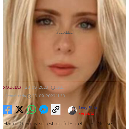
[Publicidad]
NOTICIAS
|
20/09/2023
|
11:21
|
Actualizada
20/09/2023
11:30
Lexy Villa
Ver perfil
Hace 10 años se estrenó la película "No se