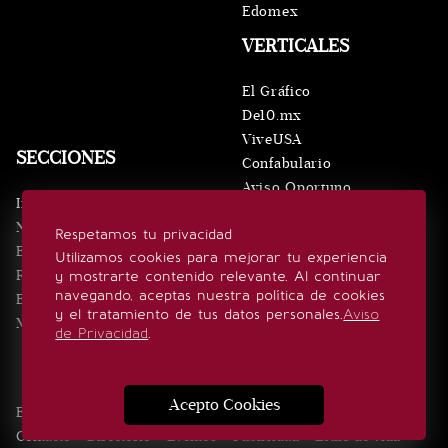
Edomex
VERTICALES
El Gráfico
De10.mx
ViveUSA
SECCIONES
Confabulario
Aviso Oportuno
Inicio
Obituarios
Noticias
Respetamos tu privacidad
Consultas
Eventos
Utilizamos cookies para mejorar tu experiencia
Realeza
y mostrarte contenido relevante. Al continuar
SÍGUENOS
navegando, aceptas nuestra política de cookies
Estilo de vida
y el tratamiento de tus datos personales.
Aviso
Minuto x Minuto
de Privacidad
.
Acepto Cookies
Edición Impresa
Noticias
Quiénes somos
Realeza
Contacto
Directorio
Eventos
Publicidad
Estilo de vida