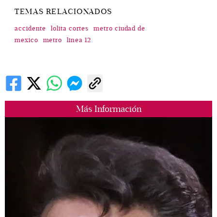
TEMAS RELACIONADOS
accidente
lolita cortes
metro ciudad de
mexico
metro
linea 12
Más Información