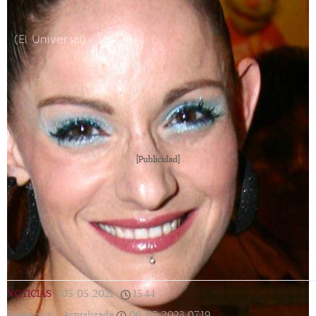
(El Universal)
[Publicidad]
NOTICIAS
|
05/05/2021
|
15:44
|
Redacción |
Actualizada
06/05/2023
07:19