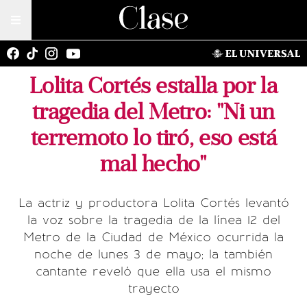
Lolita Cortés estalla por la
tragedia del Metro: "Ni un
terremoto lo tiró, eso está
mal hecho"
La actriz y productora Lolita Cortés levantó
la voz sobre la tragedia de la línea 12 del
Metro de la Ciudad de México ocurrida la
noche de lunes 3 de mayo; la también
cantante reveló que ella usa el mismo
trayecto