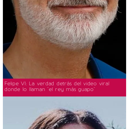
Felipe VI: La verdad detrás del video viral
donde lo llaman "el rey más guapo"