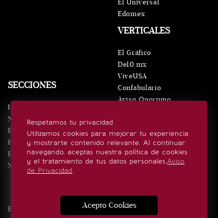
El Universal
Edomex
VERTICALES
El Gráfico
De10.mx
ViveUSA
SECCIONES
Confabulario
Aviso Oportuno
Inicio
Obituarios
Noticias
Respetamos tu privacidad
Consultas
Eventos
Utilizamos cookies para mejorar tu experiencia
Realeza
y mostrarte contenido relevante. Al continuar
SÍGUENOS
navegando, aceptas nuestra política de cookies
Estilo de vida
y el tratamiento de tus datos personales.
Aviso
Minuto x Minuto
de Privacidad
.
Acepto Cookies
Edición Impresa
Noticias
Quiénes somos
Realeza