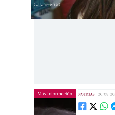
(El Universal)
Más Información
NOTICIAS
|
26/08/20