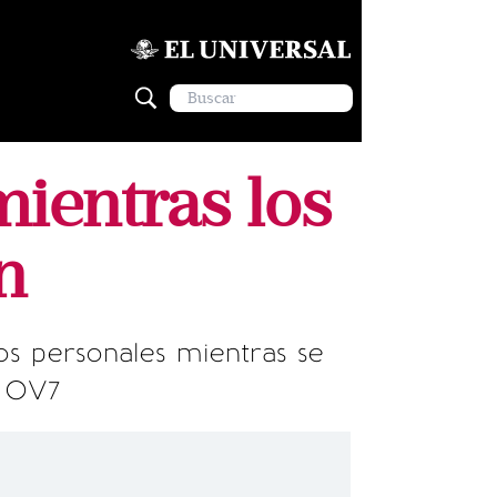
mientras los
n
os personales mientras se
e OV7