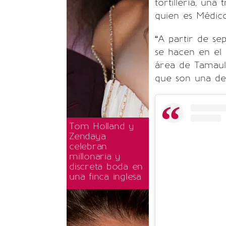
tortillería, una
quien es Médico
“A partir de se
se hacen en el
área de Tamauli
que son una del
Tom Holland y
Zendaya
celebran
millonaria y
discreta boda en
una finca inglesa