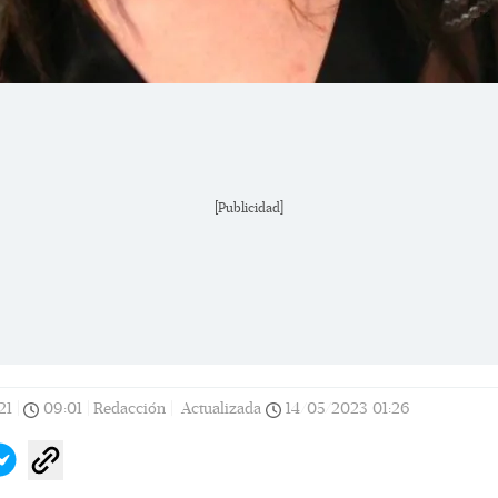
[Publicidad]
21
|
09:01
|
Redacción |
Actualizada
14/05/2023
01:26