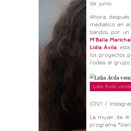
de junio.
Ahora, después
mediático en e
bandos, por un
M’Balia Maricha
Lidia Ávila
, est
los proyectos p
rodea al grupo.
Lidia Ávila vend
(OV7 / Instagr
La mujer de 41 
programa “Vent