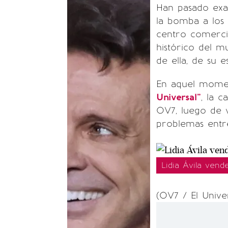
Han pasado ex
la bomba a los
centro comercia
histórico del m
de ella, de su 
En aquel momen
Universal"
, la 
OV7, luego de v
problemas entre
Lidia Ávila vend
(OV7 / El Univer