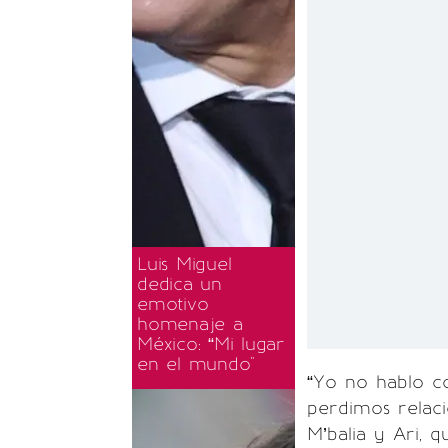
Luis Miguel
dedica un
emotivo
homenaje a
México: “Mi lugar
en el mundo"
“Yo no hablo 
perdimos relaci
M’balia y Ari, q