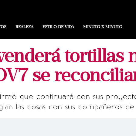
TOS
REALEZA
ESTILO DE VIDA
MINUTO X MINUTO
 venderá tortillas 
OV7 se reconcilia
afirmó que continuará con sus proyect
glan las cosas con sus compañeros d