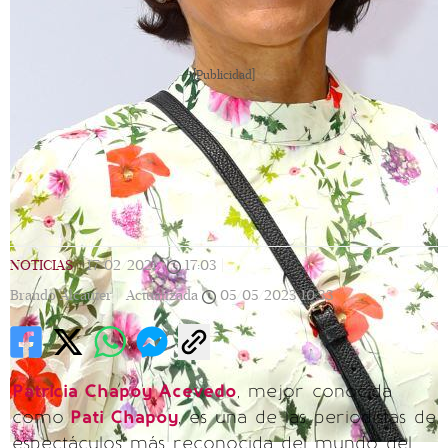
[Publicidad]
NOTICIAS
|
17/02/2021
|
17:03
|
Brando Alcauter |
Actualizada
05/05/2023
10:33
Patricia Chapoy Acevedo
, mejor conocida
como
Pati Chapoy
, es una de las periodistas de
espectáculos más reconocida del mundo del