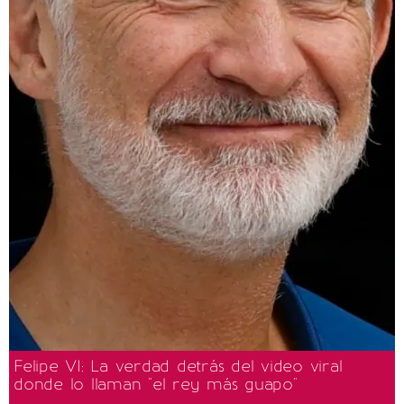
Felipe VI: La verdad detrás del video viral
donde lo llaman "el rey más guapo"