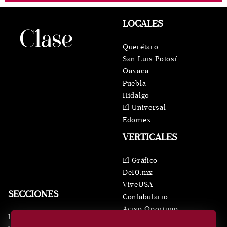
LOCALES
Querétaro
San Luis Potosí
Oaxaca
Puebla
Hidalgo
El Universal
Edomex
VERTICALES
El Gráfico
De10.mx
ViveUSA
SECCIONES
Confabulario
Aviso Oportuno
Inicio
Obituarios