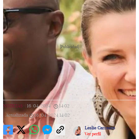
[Publicidad]
NOTICIAS
|
16/04/2024
|
14:02
|
Actualizada
16/04/2024
14:02
Leslie Carrasco
Ver perfil