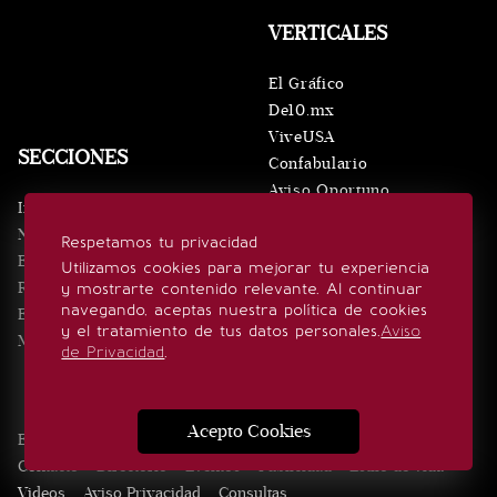
VERTICALES
El Gráfico
De10.mx
ViveUSA
SECCIONES
Confabulario
Aviso Oportuno
Inicio
Obituarios
Noticias
Respetamos tu privacidad
Consultas
Eventos
Utilizamos cookies para mejorar tu experiencia
Realeza
y mostrarte contenido relevante. Al continuar
SÍGUENOS
navegando, aceptas nuestra política de cookies
Estilo de vida
y el tratamiento de tus datos personales.
Aviso
Minuto x Minuto
de Privacidad
.
Acepto Cookies
Edición Impresa
Noticias
Quiénes somos
Realeza
Contacto
Directorio
Eventos
Publicidad
Estilo de vida
Videos
Aviso Privacidad
Consultas