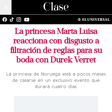
La princesa Marta Luisa
reacciona con disgusto a
filtración de reglas para su
boda con Durek Verret
La princesa de Noruega está a pocos meses
de casarse en un exclusivo evento que
durará cuatro días.