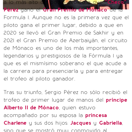
a lo más alto del podio debido a que
“Checo”
Pérez
ganó el
Gran Premio de Mónaco
de la
Formula 1. Aunque no es la primera vez que el
piloto gana el primer lugar, debido a que en
2020 se llevó el Gran Premio de Sakhir y en
2021 el Gran Premio de Azerbaiyán, el circuito
de Mónaco es uno de los más importantes,
legendarios y prestigiosos de la Fórmula 1 ya
que es el mismísimo soberano el que acude a
la carrera para presenciarla y para entregar
el trofeo al piloto ganador.
Tras su triunfo, Sergio Pérez no sólo recibió el
trofeo de primer lugar de manos del
príncipe
Alberto II de Mónaco
, quien estuvo
acompañado por su esposa la
princesa
Charlene
y sus dos hijos:
Jacques
y
Gabriella
,
sino que se mostró muy conmovido al