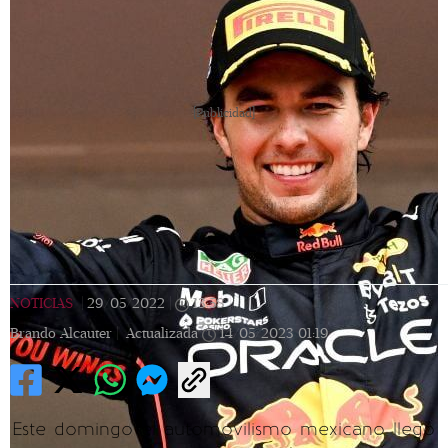
[Publicidad]
NOTICIAS
|
29/05/2022
|
13:58
|
Brando Alcauter |
Actualizada
14/05/2023
01:19
Este domingo el automovilismo mexicano llegó