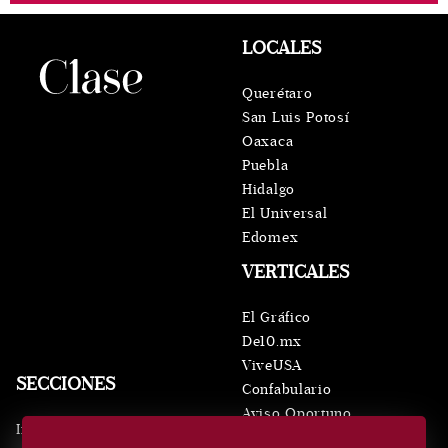
LOCALES
Querétaro
San Luis Potosí
Oaxaca
Puebla
Hidalgo
El Universal
Edomex
VERTICALES
El Gráfico
De10.mx
ViveUSA
SECCIONES
Confabulario
Aviso Oportuno
Inicio
Obituarios