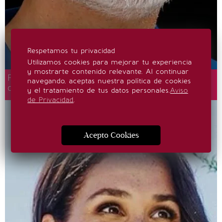
Respetamos tu privacidad
Utilizamos cookies para mejorar tu experiencia
y mostrarte contenido relevante. Al continuar
Felipe VI: La verdad detrás del video viral
navegando, aceptas nuestra política de cookies
donde lo llaman "el rey más guapo"
y el tratamiento de tus datos personales.
Aviso
de Privacidad
.
Acepto Cookies