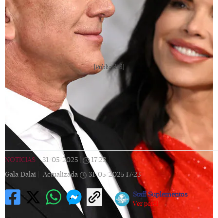
[Publicidad]
NOTICIAS
|
31/05/2025
|
17:23
|
Gala Dalai |
Actualizada
31/05/2025
17:23
Staff Suplementos
Ver perfil