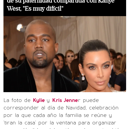
de su paternidad compartida con Kanye
West, "Es muy difícil"
La foto de
Kylie
y
Kris Jenne
r puede
corresponder al día de Navidad, celebración
por la que cada año la familia se reúne y
'tiran la casa' por la ventana para organizar