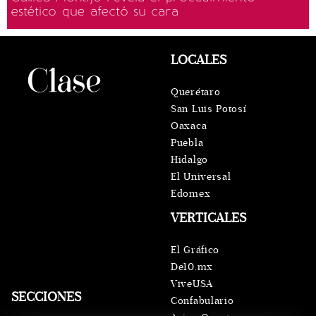
estético que afectó su cara
LOCALES
Querétaro
San Luis Potosí
Oaxaca
Puebla
Hidalgo
El Universal
Edomex
VERTICALES
El Gráfico
De10.mx
ViveUSA
SECCIONES
Confabulario