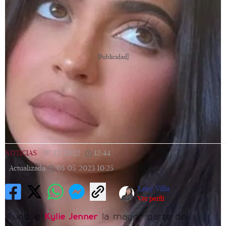
[Publicidad]
NOTICIAS
|
27/12/2022
|
12:44
|
Actualizada
05/05/2023
10:25
Lexy Villa
Ver perfil
Aunque
Kylie Jenner
la mayor parte del