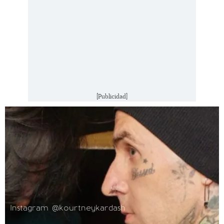
[Publicidad]
Instagram @kourtneykardash