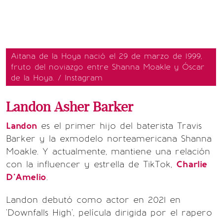
Aitana de la Hoya nació el 29 de marzo de 1999,
fruto del noviazgo entre Shanna Moakle y Óscar
de la Hoya. / Instagram
Landon Asher Barker
Landon
es el primer hijo del baterista Travis
Barker y la exmodelo norteamericana Shanna
Moakle. Y actualmente, mantiene una relación
con la influencer y estrella de TikTok,
Charlie
D'Amelio
.
Landon debutó como actor en 2021 en
'Downfalls High', película dirigida por el rapero