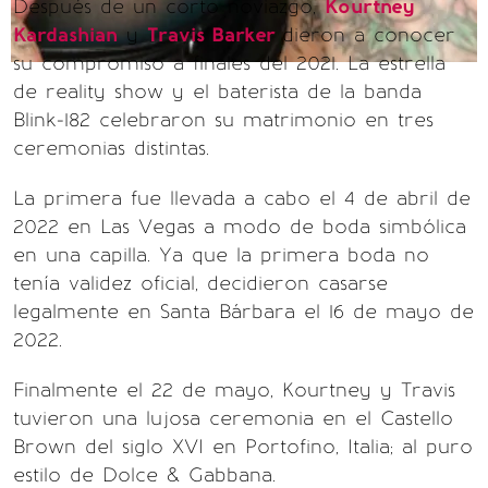
Después de un corto noviazgo,
Kourtney
Kardashian
y
Travis Barker
dieron a conocer
su compromiso a finales del 2021. La estrella
de reality show y el baterista de la banda
Blink-182 celebraron su matrimonio en tres
ceremonias distintas.
La primera fue llevada a cabo el 4 de abril de
2022 en Las Vegas a modo de boda simbólica
en una capilla. Ya que la primera boda no
tenía validez oficial, decidieron casarse
legalmente en Santa Bárbara el 16 de mayo de
2022.
Finalmente el 22 de mayo, Kourtney y Travis
tuvieron una lujosa ceremonia en el Castello
Brown del siglo XVI en Portofino, Italia; al puro
estilo de Dolce & Gabbana.