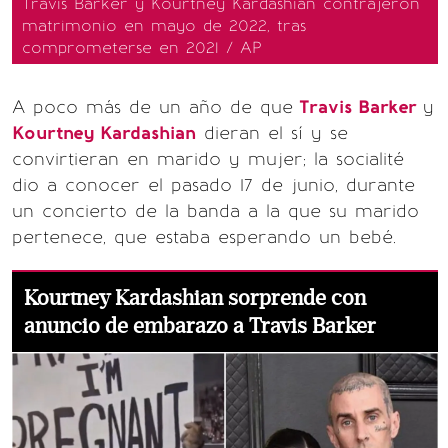
Travis Barker y Kourtney Kardashian contrajeron
matrimonio en mayo de 2022, tras
comprometerse en 2021 / AP
A poco más de un año de que
Travis Barker
y
Kourtney Kardashian
dieran el sí y se
convirtieran en marido y mujer; la socialité
dio a conocer el pasado 17 de junio, durante
un concierto de la banda a la que su marido
pertenece, que estaba esperando un bebé.
Kourtney Kardashian sorprende con
anuncio de embarazo a Travis Barker