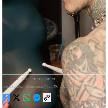
[Publicidad]
NOTICIAS
|
24/06/2023
|
10:20
|
Jessica Téllez |
Actualizada
24/06/2023
10:20