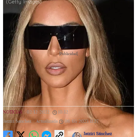
(Getty Images)
[Publicidad]
NOTICIAS
|
02/12/2022
|
10:32
|
Jatziri Sanchez |
Actualizada
06/05/2023
11:27
Jatziri Sánchez