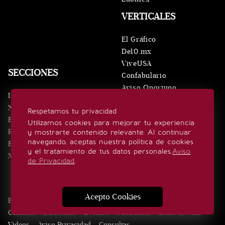
VERTICALES
El Gráfico
De10.mx
ViveUSA
SECCIONES
Confabulario
Aviso Oportuno
Inicio
Obituarios
Noticias
Respetamos tu privacidad
Consultas
Eventos
Utilizamos cookies para mejorar tu experiencia
Realeza
y mostrarte contenido relevante. Al continuar
SÍGUENOS
navegando, aceptas nuestra política de cookies
Estilo de vida
y el tratamiento de tus datos personales.
Aviso
Minuto x Minuto
de Privacidad
.
Acepto Cookies
Edición Impresa
Noticias
Quiénes somos
Realeza
Contacto
Directorio
Eventos
Publicidad
Estilo de vida
Videos
Aviso Privacidad
Consultas