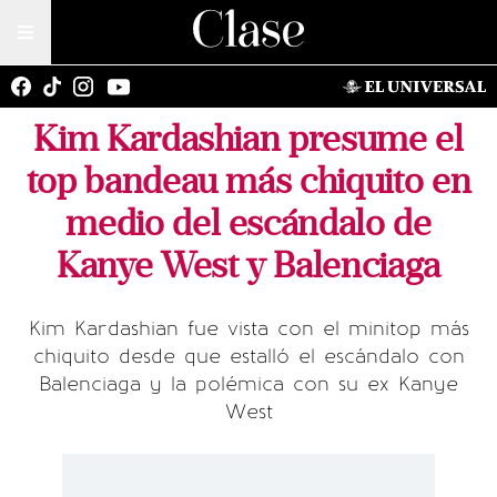
Kim Kardashian presume el
top bandeau más chiquito en
medio del escándalo de
Kanye West y Balenciaga
Kim Kardashian fue vista con el minitop más
chiquito desde que estalló el escándalo con
Balenciaga y la polémica con su ex Kanye
West