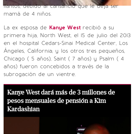
llantos, debido al cansancio que le deja ser
mamá de 4 niños.
La ex esposa de
Kanye West
recibió a su
primera hija, North West, el 15 de julio del 2013
en el hospital Cedars-Sinai Medical Center, Los
Ángeles, California; y los otros tres pequeños,
Chicago ( 5 años), Saint ( 7 años) y Psalm ( 4
años) fueron concebidos a través de la
subrogación de un vientre.
Kanye West dará más de 3 millones de
pesos mensuales de pensión a Kim
Kardashian