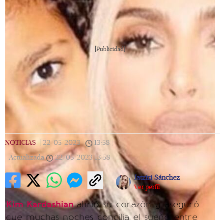
[Publicidad]
NOTICIAS
|
22/05/2023
|
13:58
|
Actualizada
22/05/2023
13:58
Jatziri Sánchez
Ver perfil
Kim Kardashian
abrió su corazón y aseguró
que muchas noches concilia el sueño entre