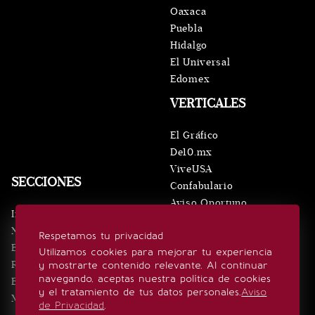
Oaxaca
Puebla
Hidalgo
El Universal
Edomex
VERTICALES
El Gráfico
De10.mx
ViveUSA
SECCIONES
Confabulario
Aviso Oportuno
Inicio
Obituarios
Noticias
Respetamos tu privacidad
Consultas
Eventos
Utilizamos cookies para mejorar tu experiencia
Realeza
y mostrarte contenido relevante. Al continuar
SÍGUENOS
navegando, aceptas nuestra política de cookies
Estilo de vida
y el tratamiento de tus datos personales.
Aviso
Minuto x Minuto
de Privacidad
.