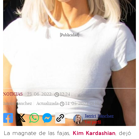
[Publicidad]
NOTICIAS
|
23/06/2022
|
12:24
|
Jatziri Sanchez |
Actualizada
14/05/2023
01:18
Jatziri Sánchez
Ver perfil
La magnate de las fajas,
Kim Kardashian
, dejó