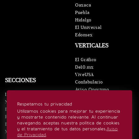
Oaxaca
Puebla
Hidalgo
El Universal
Edomex
VERTICALES
El Gráfico
De10.mx
ViveUSA
SECCIONES
Confabulario
Aviso Oportuno
Inicio
Obituarios
Noticias
Respetamos tu privacidad
Consultas
Eventos
Utilizamos cookies para mejorar tu experiencia
Realeza
y mostrarte contenido relevante. Al continuar
SÍGUENOS
navegando, aceptas nuestra política de cookies
Estilo de vida
y el tratamiento de tus datos personales.
Aviso
Minuto x Minuto
de Privacidad
.