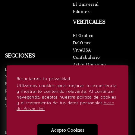
El Universal
Edomex
VERTICALES
El Gráfico
De10.mx
ViveUSA
SECCIONES
Confabulario
Aviso Oportuno
Inicio
Obituarios
Noticias
Respetamos tu privacidad
Consultas
Eventos
Utilizamos cookies para mejorar tu experiencia
Realeza
y mostrarte contenido relevante. Al continuar
SÍGUENOS
navegando, aceptas nuestra política de cookies
Estilo de vida
y el tratamiento de tus datos personales.
Aviso
Minuto x Minuto
de Privacidad
.
Acepto Cookies
Edición Impresa
Noticias
Quiénes somos
Realeza