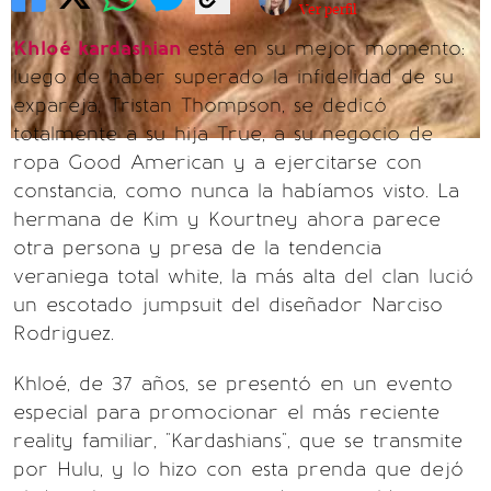
Ver perfil
Khloé kardashian
está en su mejor momento:
luego de haber superado la infidelidad de su
expareja, Tristan Thompson, se dedicó
totalmente a su hija True, a su negocio de
ropa Good American y a ejercitarse con
constancia, como nunca la habíamos visto. La
hermana de Kim y Kourtney ahora parece
otra persona y presa de la tendencia
veraniega total white, la más alta del clan lució
un escotado jumpsuit del diseñador Narciso
Rodriguez.
Khloé, de 37 años, se presentó en un evento
especial para promocionar el más reciente
reality familiar, "Kardashians", que se transmite
por Hulu, y lo hizo con esta prenda que dejó