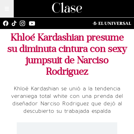
Khloé Kardashian presume
su diminuta cintura con sexy
jumpsuit de Narciso
Rodriguez
Khloé Kardashian se unió a la tendencia
veraniega total white con una prenda del
diseñador Narciso Rodriguez que dejó al
descubierto su trabajada espalda