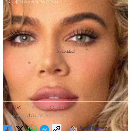
(IG: @khloekardashian)
[Publicidad]
NOTICIAS
|
17/06/2022
|
10:37
|
Actualizada
14/05/2023
01:18
Jatziri Sánchez