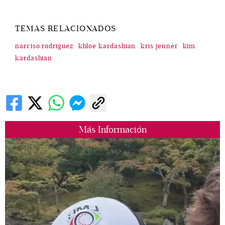
TEMAS RELACIONADOS
narciso rodriguez
khloe kardashian
kris jenner
kim
kardashian
Más Información