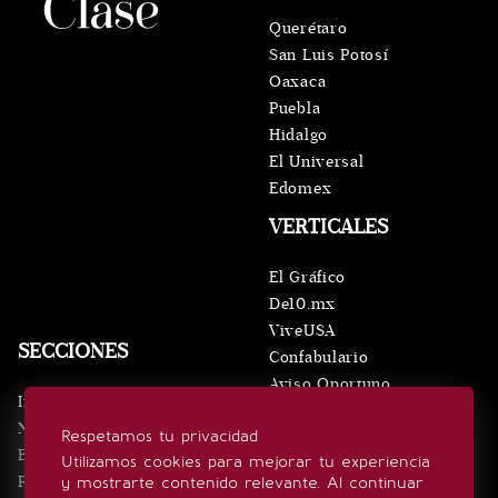
Querétaro
San Luis Potosí
Oaxaca
Puebla
Hidalgo
El Universal
Edomex
VERTICALES
El Gráfico
De10.mx
ViveUSA
SECCIONES
Confabulario
Aviso Oportuno
Inicio
Obituarios
Noticias
Respetamos tu privacidad
Consultas
Eventos
Utilizamos cookies para mejorar tu experiencia
Realeza
y mostrarte contenido relevante. Al continuar
SÍGUENOS