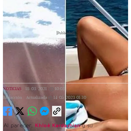
[Publicidad]
NOTICIAS
|
18/03/2021
|
10:03
|
Redacción |
Actualizada
14/05/2023
01:30
Al parecer,
Khloé Kardashian
y su