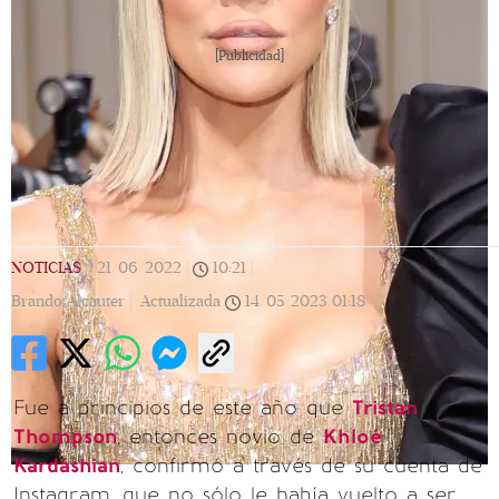
[Publicidad]
NOTICIAS
|
21/06/2022
|
10:21
|
Brando Alcauter |
Actualizada
14/05/2023
01:18
Fue a principios de este año que
Tristan
Thompson
, entonces novio de
Khloé
Kardashian
, confirmó a través de su cuenta de
Instagram, que no sólo le había vuelto a ser