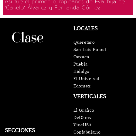
Así fue el primer cumpleaños de Eva, hija de
‘Canelo’ Álvarez y Fernanda Gómez
LOCALES
Querétaro
San Luis Potosí
Oaxaca
Puebla
Hidalgo
El Universal
Edomex
VERTICALES
El Gráfico
De10.mx
ViveUSA
SECCIONES
Confabulario