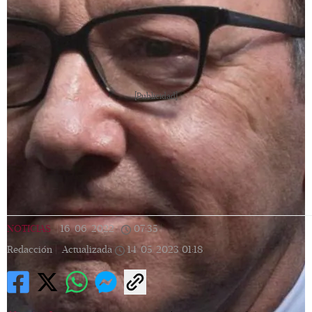
[Publicidad]
NOTICIAS
|
16/06/2022
|
07:35
|
Redacción |
Actualizada
14/05/2023
01:18