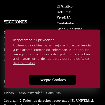
El Gráfico
De10.mx
ViveUSA
SECCIONES
Confabulario
Aviso Oportuno
Inicio
Obituarios
Noticias
Respetamos tu privacidad
Consultas
Eventos
Utilizamos cookies para mejorar tu experiencia
Realeza
y mostrarte contenido relevante. Al continuar
SÍGUENOS
navegando, aceptas nuestra política de cookies
Estilo de vida
y el tratamiento de tus datos personales.
Aviso
Minuto x Minuto
de Privacidad
.
Acepto Cookies
Edición Impresa
Noticias
Quiénes somos
Realeza
Contacto
Directorio
Eventos
Publicidad
Estilo de vida
Videos
Aviso Privacidad
Consultas
Copyright © Todos los derechos reservados | EL UNIVERSAL,