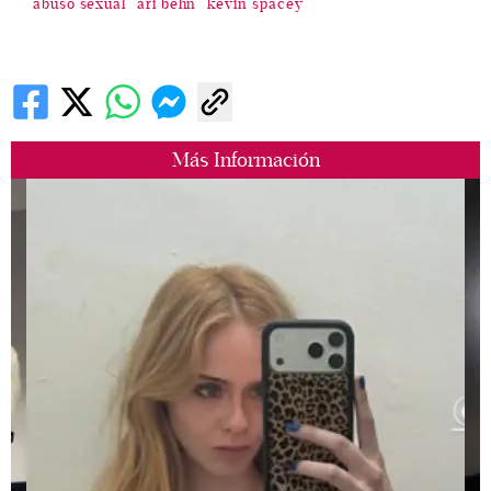
abuso sexual
ari behn
kevin spacey
Más Información