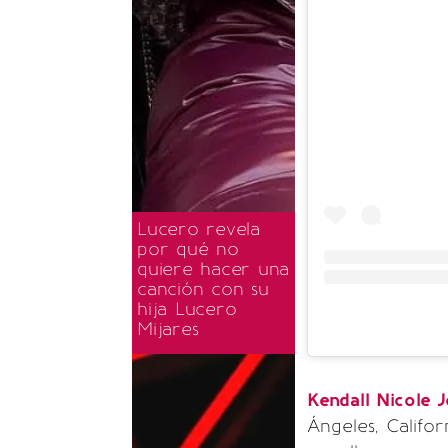
Lucero revela
por qué no
quiere hacer una
canción con su
hija Lucero
Mijares
Kendall Nicole 
Ángeles, Califo