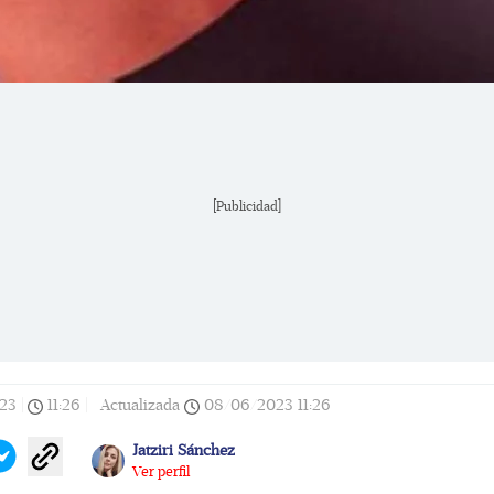
[Publicidad]
23
|
11:26
|
Actualizada
08/06/2023
11:26
Jatziri Sánchez
Ver perfil