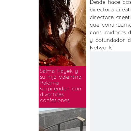
Desde hace dos
directora crea
directora creat
que continuamo
consumidores de
y cofundador d
Network".
Salma Hayek y
su hija Valentina
Paloma
sorprenden con
divertidas
confesiones