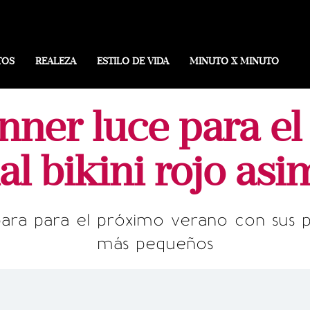
TOS
REALEZA
ESTILO DE VIDA
MINUTO X MINUTO
nner luce para e
al bikini rojo asi
ara para el próximo verano con sus pren
más pequeños