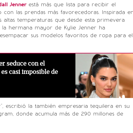
dall Jenner
está más que lista para recibir el
 con las prendas más favorecedoras. Inspirada e
as altas temperaturas que desde esta primevera
s, la hermana mayor de Kylie Jenner ha
sempacar sus modelos favoritos de ropa para el
er seduce con el
e es casi imposible de
 escribió la también empresaria tequilera en su
agram, donde acumula más de 290 millones de