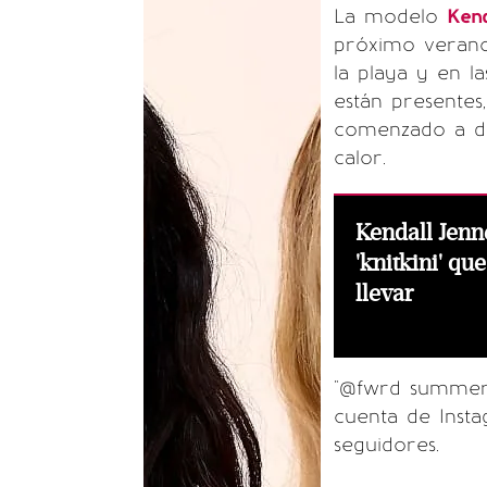
La modelo
Ken
próximo verano
la playa y en l
están presente
comenzado a de
calor.
Kendall Jenn
'knitkini' qu
llevar
"@fwrd summer",
cuenta de Inst
seguidores.