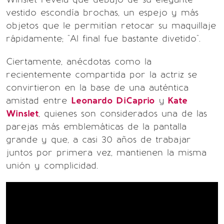
vestido escondía brochas, un espejo y más
objetos que le permitían retocar su maquillaje
rápidamente; "Al final fue bastante divetido".
Ciertamente, anécdotas como la
recientemente compartida por la actriz se
convirtieron en la base de una auténtica
amistad entre
Leonardo DiCaprio
y
Kate
Winslet
, quienes son considerados una de las
parejas más emblemáticas de la pantalla
grande y que, a casi 30 años de trabajar
juntos por primera vez, mantienen la misma
unión y complicidad.