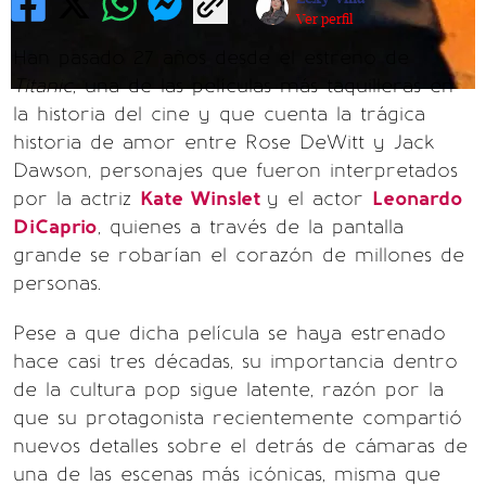
Ver perfil
Han pasado 27 años desde el estreno de
Titanic
, una de las películas más taquilleras en
la historia del cine y que cuenta la trágica
historia de amor entre Rose DeWitt y Jack
Dawson, personajes que fueron interpretados
por la actriz
Kate Winslet
y el actor
Leonardo
DiCaprio
, quienes a través de la pantalla
grande se robarían el corazón de millones de
personas.
Pese a que dicha película se haya estrenado
hace casi tres décadas, su importancia dentro
de la cultura pop sigue latente, razón por la
que su protagonista recientemente compartió
nuevos detalles sobre el detrás de cámaras de
una de las escenas más icónicas, misma que