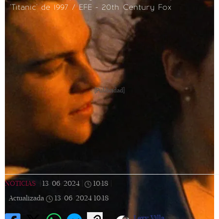
'Titanic' de 1997 / EFE - 20th Century Fox
[Publicidad]
NOTICIAS
|
13/06/2024
|
10:18
|
Actualizada
13/06/2024
10:18
Lexy Villa