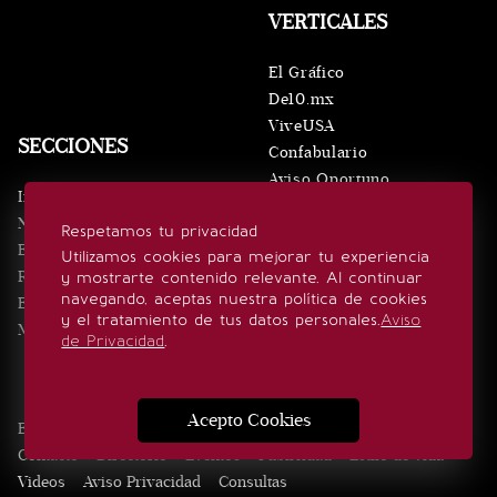
VERTICALES
El Gráfico
De10.mx
ViveUSA
SECCIONES
Confabulario
Aviso Oportuno
Inicio
Obituarios
Noticias
Respetamos tu privacidad
Consultas
Eventos
Utilizamos cookies para mejorar tu experiencia
Realeza
y mostrarte contenido relevante. Al continuar
SÍGUENOS
navegando, aceptas nuestra política de cookies
Estilo de vida
y el tratamiento de tus datos personales.
Aviso
Minuto x Minuto
de Privacidad
.
Acepto Cookies
Edición Impresa
Noticias
Quiénes somos
Realeza
Contacto
Directorio
Eventos
Publicidad
Estilo de vida
Videos
Aviso Privacidad
Consultas