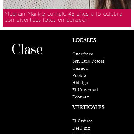
Meghan Markle cumple 45 años y lo celebra
con divertidas fotos en bañador
LOCALES
Querétaro
San Luis Potosí
Oaxaca
Puebla
Hidalgo
El Universal
Edomex
VERTICALES
El Gráfico
De10.mx