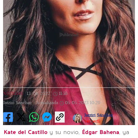
[Publicidad]
NOTICIAS
|
13/06/2022
|
11:58
|
Jatziri Sanchez |
Actualizada
05/05/2023
10:29
Jatziri Sánchez
Ver perfil
Kate del Castillo
y su novio,
Édgar Bahena
, ya