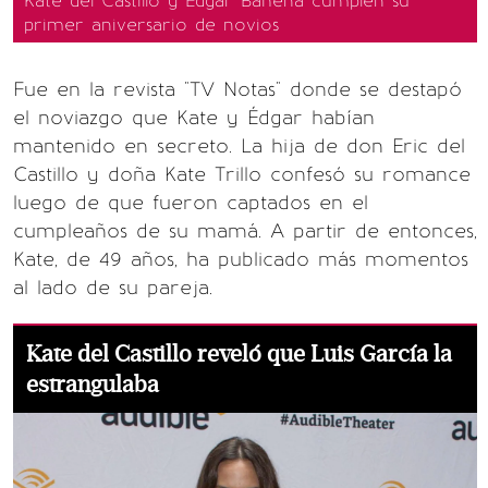
Kate del Castillo y Édgar Bahena cumplen su
primer aniversario de novios
Fue en la revista "TV Notas" donde se destapó
el noviazgo que Kate y Édgar habían
mantenido en secreto. La hija de don Eric del
Castillo y doña Kate Trillo confesó su romance
luego de que fueron captados en el
cumpleaños de su mamá. A partir de entonces,
Kate, de 49 años, ha publicado más momentos
al lado de su pareja.
Kate del Castillo reveló que Luis García la
estrangulaba