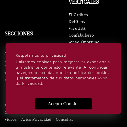
VERTICALES
El Gráfico
De10.mx
ViveUSA
SECCIONES
Confabulario
Aviso Oportuno
Inicio
Obituarios
Noticias
Respetamos tu privacidad
Consultas
Eventos
Utilizamos cookies para mejorar tu experiencia
Realeza
y mostrarte contenido relevante. Al continuar
SÍGUENOS
navegando, aceptas nuestra política de cookies
Estilo de vida
y el tratamiento de tus datos personales.
Aviso
Minuto x Minuto
de Privacidad
.
Acepto Cookies
Edición Impresa
Noticias
Quiénes somos
Realeza
Contacto
Directorio
Eventos
Publicidad
Estilo de vida
Videos
Aviso Privacidad
Consultas