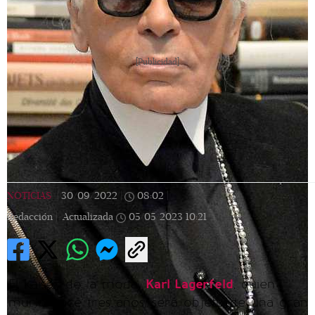
[Publicidad]
NOTICIAS
|
30/09/2022
|
08:02
|
Redacción |
Actualizada
05/05/2023
10:21
El káiser de la moda,
Karl Lagerfeld
, quien
murió hace tres años, será objeto de una gran